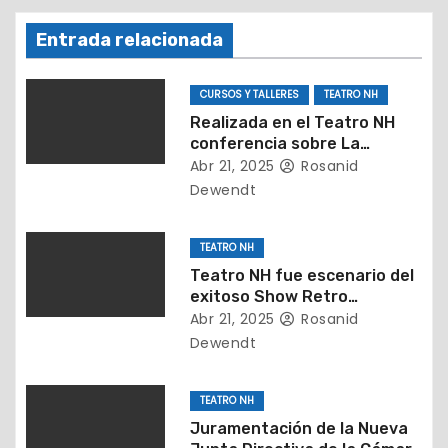
d
Entrada relacionada
e
e
CURSOS Y TALLERES
TEATRO NH
Realizada en el Teatro NH
n
conferencia sobre La
importancia de detectar a
Abr 21, 2025
Rosanid
t
tiempo el TEA
Dewendt
r
TEATRO NH
a
Teatro NH fue escenario del
exitoso Show Retro
d
presentado por la Fundación
Abr 21, 2025
Rosanid
Legados Music
Dewendt
a
s
TEATRO NH
Juramentación de la Nueva