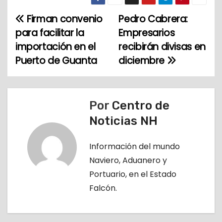
Firman convenio
Pedro Cabrera:
N
para facilitar la
Empresarios
a
importación en el
recibirán divisas en
Puerto de Guanta
diciembre
v
e
g
Por
Centro de
Noticias NH
a
c
Información del mundo
Naviero, Aduanero y
i
Portuario, en el Estado
ó
Falcón.
n