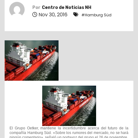
o
Por
Centro de Noticias NH
Nov 30, 2016
#Hamburg Süd
El Grupo Oetker, mantiene la incertidumbre acerca del futuro de la
compañía Hamburg Süd. «Sobre los rumores del mercado, no se hará
ningún comentario», señaló un portavoz del grupo el 26 de noviembre.