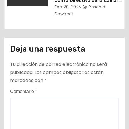
Junta Directiva de la Cámara
Inmobiliaria de Falcón (2025-
Feb 20, 2025
Rosanid
2027)
Dewendt
Deja una respuesta
Tu dirección de correo electrónico no será
publicada.
Los campos obligatorios están
marcados con
*
Comentario
*