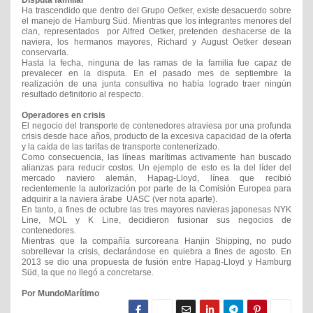
Disputa familiar
Ha trascendido que dentro del Grupo Oetker, existe desacuerdo sobre
el manejo de Hamburg Süd. Mientras que los integrantes menores del
clan, representados por Alfred Oetker, pretenden deshacerse de la
naviera, los hermanos mayores, Richard y August Oetker desean
conservarla.
Hasta la fecha, ninguna de las ramas de la familia fue capaz de
prevalecer en la disputa. En el pasado mes de septiembre la
realización de una junta consultiva no había logrado traer ningún
resultado definitorio al respecto.
Operadores en crisis
El negocio del transporte de contenedores atraviesa por una profunda
crisis desde hace años, producto de la excesiva capacidad de la oferta
y la caída de las tarifas de transporte contenerizado.
Como consecuencia, las líneas marítimas activamente han buscado
alianzas para reducir costos. Un ejemplo de esto es la del líder del
mercado naviero alemán, Hapag-Lloyd, línea que recibió
recientemente la autorización por parte de la Comisión Europea para
adquirir a la naviera árabe UASC (ver nota aparte).
En tanto, a fines de octubre las tres mayores navieras japonesas NYK
Line, MOL y K Line, decidieron fusionar sus negocios de
contenedores.
Mientras que la compañía surcoreana Hanjin Shipping, no pudo
sobrellevar la crisis, declarándose en quiebra a fines de agosto. En
2013 se dio una propuesta de fusión entre Hapag-Lloyd y Hamburg
Süd, la que no llegó a concretarse.
Por MundoMarítimo