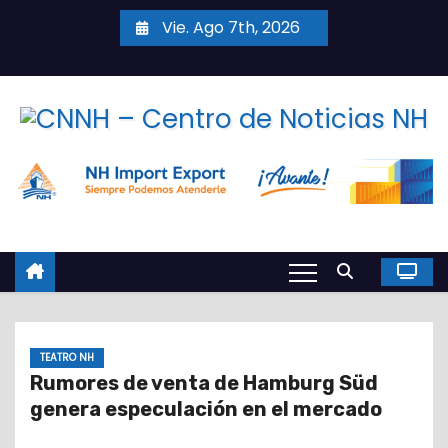
S
Vie. Ago 7th, 2026
a
l
t
a
r
a
l
c
o
n
t
e
TEATRO NH
n
Rumores de venta de Hamburg Süd
i
genera especulación en el mercado
d