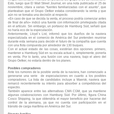
Esto, luego que El Wall Street Journal, en una nota publicada el 25 de
noviembre, citara a varias “fuentes familiarizadas con el asunto”, que
planteaban que el Grupo Oetker estaba considerando la venta y que
aún no se tomaba una decisión al respecto.
«En caso de que se decida la venta, el proceso podría comenzar antes
de final de año» indicó una fuente con información privilegiada citada
en el artículo. Sin embargo, un portavoz de Hamburg Süd, señaló que
no haría eco de la especulación.
Anteriormente, Lloyd´s List, informó que los dueños de la naviera
especializada en el comercio de América del Sur pretenden reunirse
durante esta semana para decidir el futuro de la compañía que cuenta
con una flota compuesta por alrededor de 130 buques.
Con el actual estado de las cosas, existirían dos opciones: primero,
mantener a Hamburg Süd en su escala actual o, simplemente, ponerla
en venta. Por lo tanto, una fusión con una naviera, bajo el alero del
Grupo Oetker, no estaría dentro de los planes.
Posibles compradores
Ante los rumores de la posible venta de la naviera, han comenzado a
generarse una serie de especulaciones en cuanto a los posibles
compradores. La lista de candidatos incluye a Maersk, naviera que
remarcó recientemente su interés para absorber a competidoras del
espectro.
También aparece entre las alternativas CMA CGM, que ya mantiene
algunas colaboraciones con Hamburg Süd. Por último, figura China
Cosco Shipping, la que obtendría el mayor beneficio por hacerse del
control de la alemana, ya que no cuenta con participación en el
tránsito de carga marítima en América del Sur.