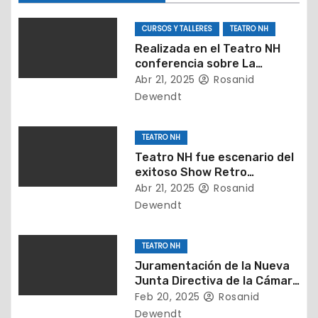
e
CURSOS Y TALLERES
TEATRO NH
n
Realizada en el Teatro NH
conferencia sobre La
t
importancia de detectar a
Abr 21, 2025
Rosanid
tiempo el TEA
Dewendt
r
a
TEATRO NH
d
Teatro NH fue escenario del
exitoso Show Retro
a
presentado por la Fundación
Abr 21, 2025
Rosanid
Legados Music
Dewendt
s
TEATRO NH
Juramentación de la Nueva
Junta Directiva de la Cámara
Inmobiliaria de Falcón (2025-
Feb 20, 2025
Rosanid
2027)
Dewendt