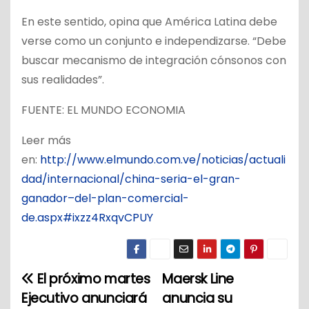
En este sentido, opina que América Latina debe
verse como un conjunto e independizarse. “Debe
buscar mecanismo de integración cónsonos con
sus realidades”.
FUENTE: EL MUNDO ECONOMIA
Leer más
en:
http://www.elmundo.com.ve/noticias/actuali
dad/internacional/china-seria-el-gran-
ganador–del-plan-comercial-
de.aspx#ixzz4RxqvCPUY
El próximo martes
Maersk Line
N
Ejecutivo anunciará
anuncia su