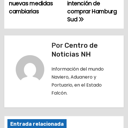
a
nuevas medidas
intención de
cambiarias
comprar Hamburg
v
Sud
e
g
Por
Centro de
a
Noticias NH
c
Información del mundo
i
Naviero, Aduanero y
ó
Portuario, en el Estado
Falcón.
n
d
e
Entrada relacionada