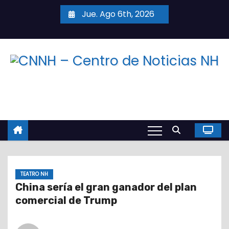
S
Jue. Ago 6th, 2026
a
l
t
a
r
a
l
c
o
n
t
TEATRO NH
e
China sería el gran ganador del plan
n
comercial de Trump
i
d