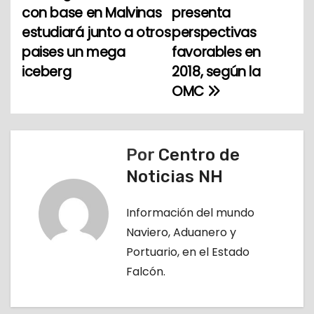
a
con base en Malvinas
presenta
estudiará junto a otros
perspectivas
v
paises un mega
favorables en
e
iceberg
2018, según la
OMC
g
a
c
Por
Centro de
Noticias NH
i
ó
Información del mundo
Naviero, Aduanero y
n
Portuario, en el Estado
d
Falcón.
e