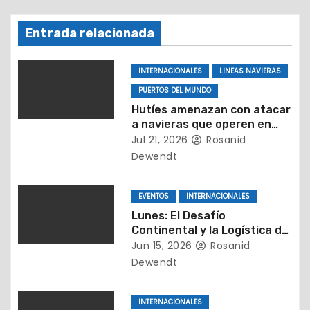
e
Entrada relacionada
n
t
INTERNACIONALES
LINEAS NAVIERAS
PUERTOS DEL MUNDO
r
Hutíes amenazan con atacar
a navieras que operen en
a
puertos de Arabia Saudita
Jul 21, 2026
Rosanid
Dewendt
d
a
EVENTOS
INTERNACIONALES
s
Lunes: El Desafío
Continental y la Logística de
Distancias
Jun 15, 2026
Rosanid
Dewendt
INTERNACIONALES