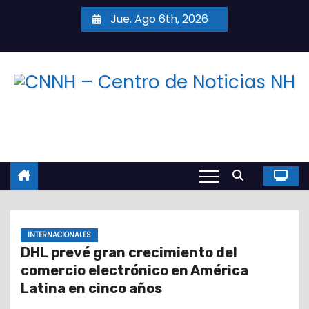
S
Jue. Ago 6th, 2026
a
l
t
a
r
a
l
c
o
n
t
INTERNACIONALES
e
DHL prevé gran crecimiento del
n
comercio electrónico en América
i
Latina en cinco años
d