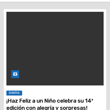
o
EVENTOS
¡Haz Feliz a un Niño celebra su 14ª
edición con alegría y sorpresas!