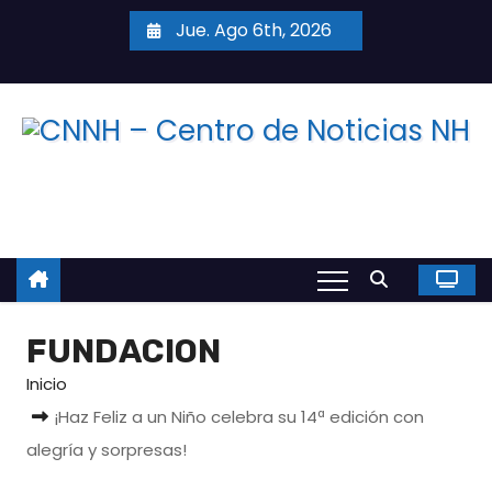
S
Jue. Ago 6th, 2026
a
l
t
a
r
a
l
c
o
n
FUNDACION
t
e
Inicio
n
¡Haz Feliz a un Niño celebra su 14ª edición con
i
alegría y sorpresas!
d