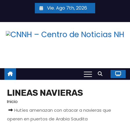
S
Vie. Ago 7th, 2026
a
l
t
a
r
a
l
c
o
n
LINEAS NAVIERAS
t
e
Inicio
n
Hutíes amenazan con atacar a navieras que
i
operen en puertos de Arabia Saudita
d