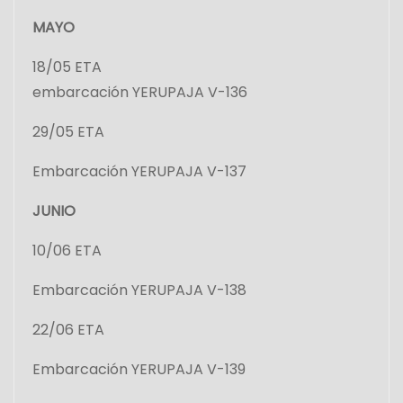
d
MAYO
e
18/05 ETA
e
embarcación YERUPAJA V-136
n
29/05 ETA
t
Embarcación YERUPAJA V-137
r
JUNIO
a
10/06 ETA
d
Embarcación YERUPAJA V-138
a
22/06 ETA
s
Embarcación YERUPAJA V-139