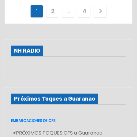
P
1
2
…
4
a
g
i
NH RADIO
n
a
c
Próximos Toques a Guaranao
i
ó
EMBARCACIONES DE CFS
n
📌
PRÓXIMOS TOQUES CFS a Guaranao