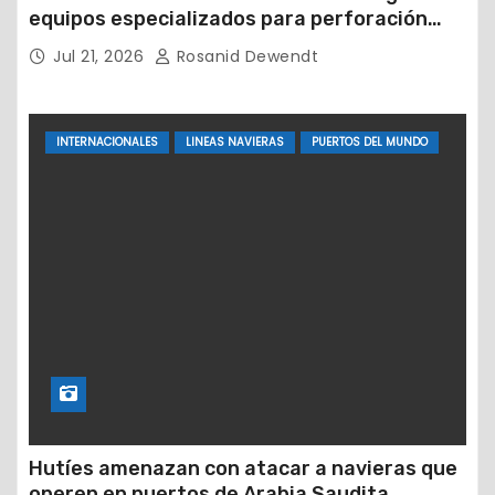
equipos especializados para perforación
petrolera
Jul 21, 2026
Rosanid Dewendt
INTERNACIONALES
LINEAS NAVIERAS
PUERTOS DEL MUNDO
Hutíes amenazan con atacar a navieras que
operen en puertos de Arabia Saudita