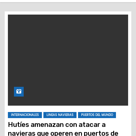
o
INTERNACIONALES
LINEAS NAVIERAS
PUERTOS DEL MUNDO
Hutíes amenazan con atacar a
navieras que operen en puertos de