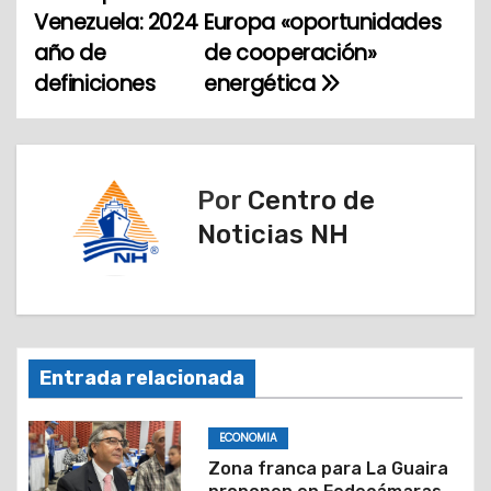
N
Venezuela: 2024
Europa «oportunidades
a
año de
de cooperación»
definiciones
energética
v
e
g
Por
Centro de
a
Noticias NH
c
i
ó
Entrada relacionada
n
ECONOMIA
d
Zona franca para La Guaira