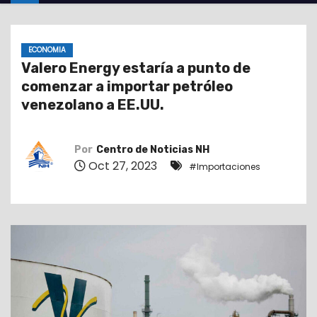
o
ECONOMIA
Valero Energy estaría a punto de
comenzar a importar petróleo
venezolano a EE.UU.
Por
Centro de Noticias NH
Oct 27, 2023
#Importaciones