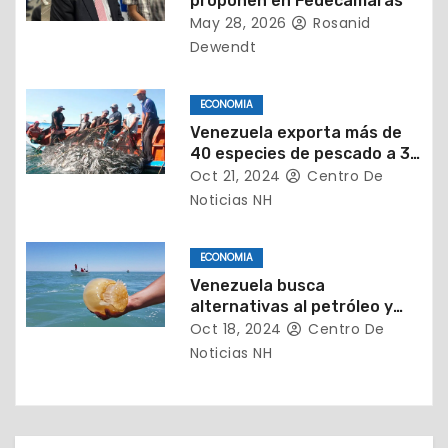
proponen en Fedecámaras
e
May 28, 2026
Rosanid
e
Dewendt
n
ECONOMIA
t
Venezuela exporta más de
40 especies de pescado a 38
r
países
Oct 21, 2024
Centro De
Noticias NH
a
d
ECONOMIA
Venezuela busca
a
alternativas al petróleo y
exporta 156 toneladas de
Oct 18, 2024
Centro De
s
medusa bola a Corea del Sur
Noticias NH