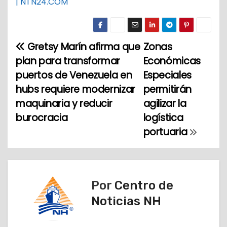
| NTN24.COM
Gretsy Marín afirma que
Zonas
N
plan para transformar
Económicas
a
puertos de Venezuela en
Especiales
hubs requiere modernizar
permitirán
v
maquinaria y reducir
agilizar la
e
burocracia
logística
portuaria
g
a
c
Por
Centro de
i
Noticias NH
ó