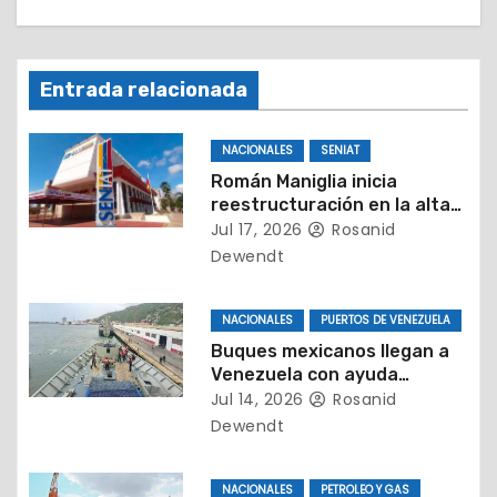
n
d
Entrada relacionada
e
NACIONALES
SENIAT
e
Román Maniglia inicia
reestructuración en la alta
n
dirección del Seniat con
Jul 17, 2026
Rosanid
nuevos nombramientos
t
Dewendt
r
NACIONALES
PUERTOS DE VENEZUELA
a
Buques mexicanos llegan a
Venezuela con ayuda
d
humanitaria
Jul 14, 2026
Rosanid
Dewendt
a
NACIONALES
PETROLEO Y GAS