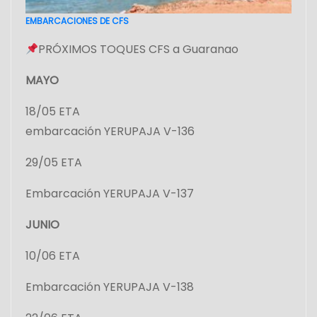
t
EMBARCACIONES DE CFS
r
PRÓXIMOS TOQUES CFS a Guaranao
a
MAYO
d
18/05 ETA
a
embarcación YERUPAJA V-136
s
29/05 ETA
Embarcación YERUPAJA V-137
JUNIO
10/06 ETA
Embarcación YERUPAJA V-138