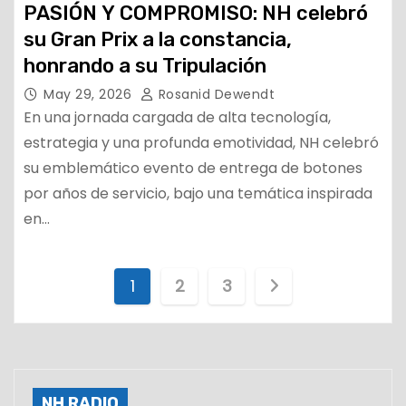
PASIÓN Y COMPROMISO: NH celebró
su Gran Prix a la constancia,
honrando a su Tripulación
May 29, 2026
Rosanid Dewendt
En una jornada cargada de alta tecnología,
estrategia y una profunda emotividad, NH celebró
su emblemático evento de entrega de botones
por años de servicio, bajo una temática inspirada
en…
P
1
2
3
a
g
i
NH RADIO