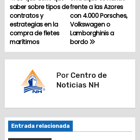
N
saber sobre tipos de
frente a las Azores
a
contratos y
con 4.000 Porsches,
estrategias en la
Volkswagen o
v
compra de fletes
Lamborghinis a
e
marítimos
bordo
g
a
Por
Centro de
c
Noticias NH
i
ó
n
Entrada relacionada
d