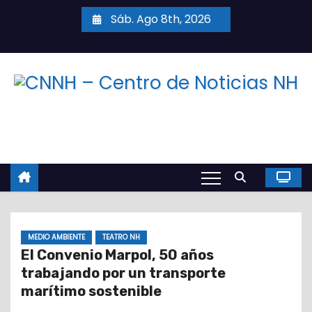
S
Sáb. Ago 8th, 2026
a
l
t
a
r
a
l
c
o
n
t
MEDIO AMBIENTE
TEATRO NH
e
El Convenio Marpol, 50 años
n
trabajando por un transporte
i
marítimo sostenible
d