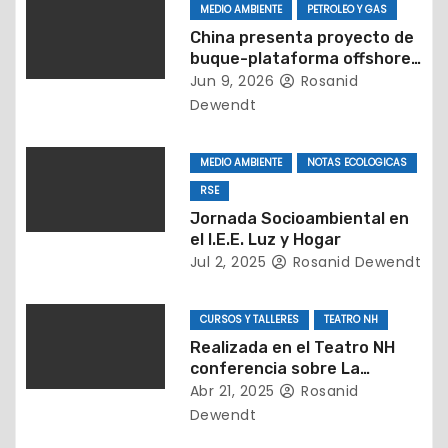
e
MEDIO AMBIENTE
PETROLEO Y GAS
China presenta proyecto de
e
buque-plataforma offshore
nuclear para logística
Jun 9, 2026
Rosanid
n
marítima y suministro de
Dewendt
energía limpia
t
MEDIO AMBIENTE
NOTAS ECOLOGICAS
r
RSE
a
Jornada Socioambiental en
el I.E.E. Luz y Hogar
d
Jul 2, 2025
Rosanid Dewendt
a
CURSOS Y TALLERES
TEATRO NH
s
Realizada en el Teatro NH
conferencia sobre La
importancia de detectar a
Abr 21, 2025
Rosanid
tiempo el TEA
Dewendt