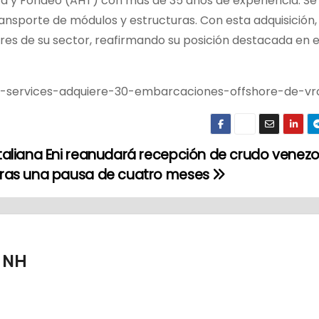
 y Fondeo (AHT) con más de 35 años de experiencia. Se
ansporte de módulos y estructuras. Con esta adquisición, B
tores de su sector, reafirmando su posición destacada en e
ore-services-adquiere-30-embarcaciones-offshore-de-vr
Italiana Eni reanudará recepción de crudo venez
tras una pausa de cuatro meses
s NH