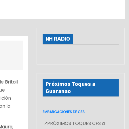
NH RADIO
 de
Britoil
.
Próximos Toques a
que
Guaranao
ición
on la
EMBARCACIONES DE CFS
📌
PRÓXIMOS TOQUES CFS a
Maura
,