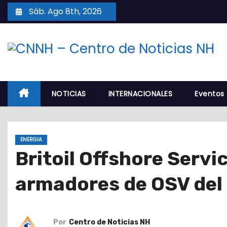
S
Sáb. Ago 8th, 2026
a
l
t
a
r
a
NOTICIAS
INTERNACIONALES
Eventos
l
c
o
ENERGIA
n
Britoil Offshore Servi
t
e
armadores de OSV de
n
i
d
Por
Centro de Noticias NH