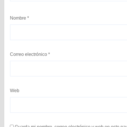
Nombre
*
Correo electrónico
*
Web
Guarda mi nombre, correo electrónico y web en este na