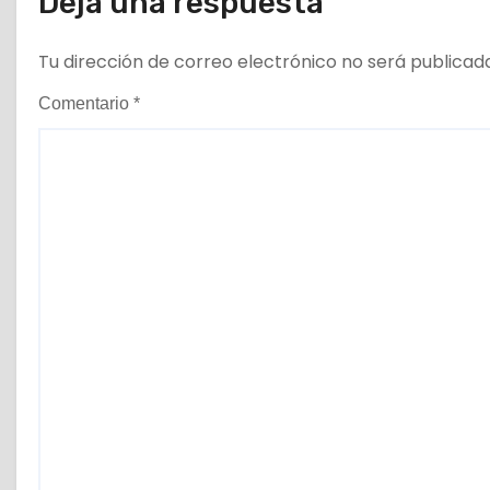
a
Deja una respuesta
d
Tu dirección de correo electrónico no será publicad
a
Comentario
*
s