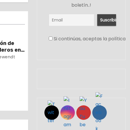
boletín..!
Si continúas, aceptas la política 
món de
leros en
ewendt
Set Youtube Channel ID