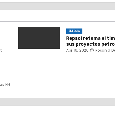
ENERGIA
Repsol retoma el ti
sus proyectos petro
Venezuela
t
Abr 16, 2026
Rosanid D
a de
as NH