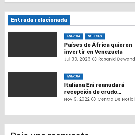
c
i
Entrada relacionada
ó
ENERGIA
NOTICIAS
n
Países de África quieren
invertir en Venezuela
d
Jul 30, 2026
Rosanid Dewend
e
ENERGIA
e
Italiana Eni reanudará
recepción de crudo
n
venezolano tras una paus
Nov 9, 2022
Centro De Notici
cuatro meses
t
r