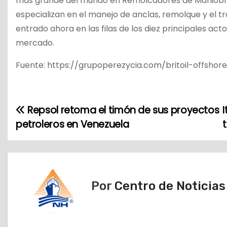
más grande del mundo en Remolcadores de Maniobra
especializan en el manejo de anclas, remolque y el tr
entrado ahora en las filas de los diez principales ac
mercado.
Fuente: https://grupoperezycia.com/britoil-offsh
Repsol retoma el timón de sus proyectos
N
petroleros en Venezuela
a
v
e
Por
Centro de Noticia
g
a