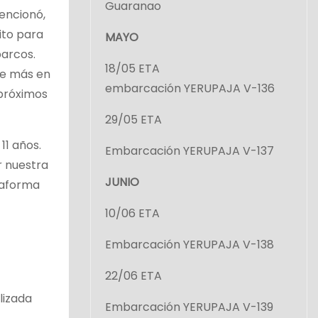
Guaranao
encionó,
ito para
MAYO
barcos.
18/05 ETA
se más en
embarcación YERUPAJA V-136
 próximos
29/05 ETA
11 años.
Embarcación YERUPAJA V-137
 nuestra
JUNIO
taforma
10/06 ETA
Embarcación YERUPAJA V-138
22/06 ETA
lizada
Embarcación YERUPAJA V-139