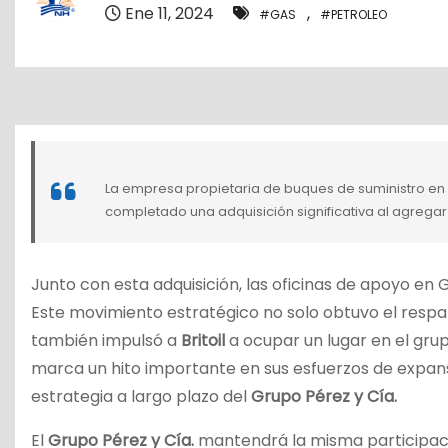
o
Ene 11, 2024
,
#GAS
#PETROLEO
La empresa propietaria de buques de suministro en
completado una adquisición significativa al agregar 
Junto con esta adquisición, las oficinas de apoyo en
Este movimiento estratégico no solo obtuvo el respal
también impulsó a
Britoil
a ocupar un lugar en el grup
marca un hito importante en sus esfuerzos de expansió
estrategia a largo plazo del
Grupo Pérez y Cía.
El
Grupo Pérez y Cía.
mantendrá la misma participac