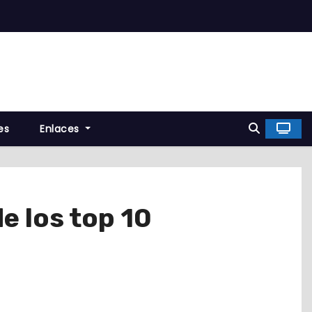
es
Enlaces
e los top 10