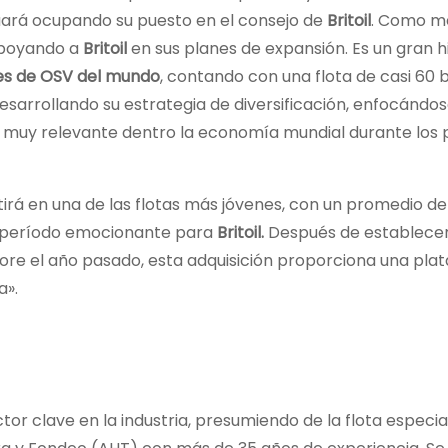
nuará ocupando su puesto en el consejo de
Britoil
. Como m
apoyando a
Britoil
en sus planes de expansión. Es un gran h
es de OSV del mundo
, contando con una flota de casi 60 
esarrollando su estrategia de diversificación, enfocándo
l muy relevante dentro la economía mundial durante los
rtirá en una de las flotas más jóvenes, con un promedio de 
 un período emocionante para
Britoil.
Después de establecer
hore el año pasado, esta adquisición proporciona una pla
a».
tor clave en la industria, presumiendo de la flota especia