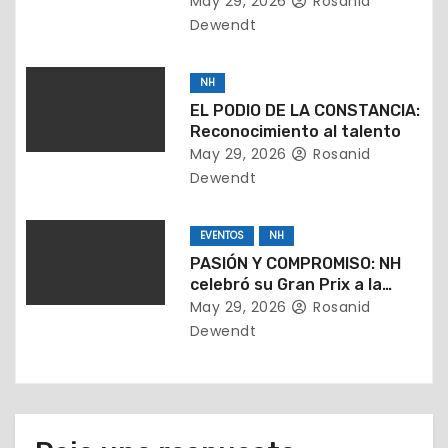
e
May 29, 2026
Rosanid
alcanzar»
Dewendt
n
t
NH
EL PODIO DE LA CONSTANCIA:
r
Reconocimiento al talento
May 29, 2026
Rosanid
a
Dewendt
d
EVENTOS
NH
a
PASIÓN Y COMPROMISO: NH
celebró su Gran Prix a la
s
constancia, honrando a su
May 29, 2026
Rosanid
Tripulación
Dewendt