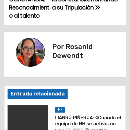
Reconocimient
a su Tripulación
v
o al talento
e
g
a
Por
Rosanid
Dewendt
c
i
ó
n
Entrada relacionada
d
NH
e
LIANRÚ PIÑERÚA: «Cuando el
equipo de NH se activa, no
hay meta que no podamos