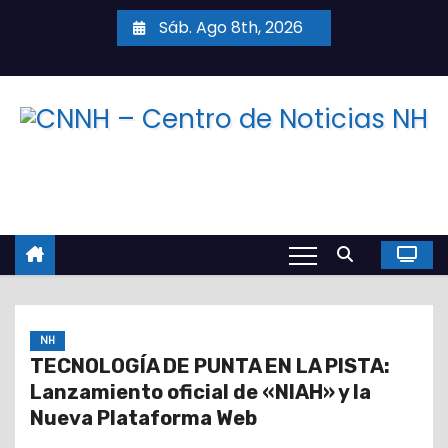
S
Sáb. Ago 8th, 2026
a
l
t
a
r
a
l
c
o
n
t
NH
e
TECNOLOGÍA DE PUNTA EN LA PISTA:
n
Lanzamiento oficial de «NIAH» y la
i
Nueva Plataforma Web
d