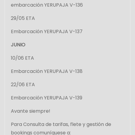
e
embarcación YERUPAJA V-136
n
29/05 ETA
t
Embarcación YERUPAJA V-137
r
JUNIO
a
10/06 ETA
d
Embarcación YERUPAJA V-138
a
22/06 ETA
s
Embarcación YERUPAJA V-139
Avante siempre!
Para Consulta de tarifas, flete y gestión de
bookings comuníquese a: