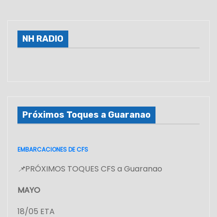
g
i
NH RADIO
n
a
c
Próximos Toques a Guaranao
i
ó
EMBARCACIONES DE CFS
n
📌
PRÓXIMOS TOQUES CFS a Guaranao
d
MAYO
e
18/05 ETA