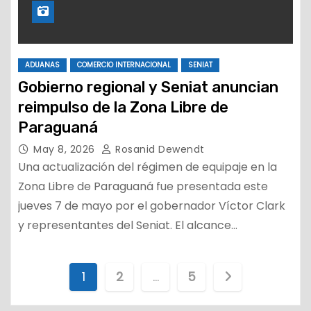
ADUANAS
COMERCIO INTERNACIONAL
SENIAT
Gobierno regional y Seniat anuncian
reimpulso de la Zona Libre de
Paraguaná
May 8, 2026
Rosanid Dewendt
Una actualización del régimen de equipaje en la
Zona Libre de Paraguaná fue presentada este
jueves 7 de mayo por el gobernador Víctor Clark
y representantes del Seniat. El alcance…
P
1
2
…
5
a