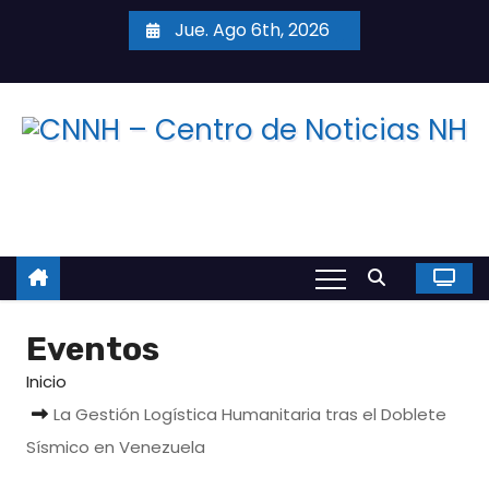
S
Jue. Ago 6th, 2026
a
l
t
a
r
a
l
c
o
n
Eventos
t
e
Inicio
n
La Gestión Logística Humanitaria tras el Doblete
i
Sísmico en Venezuela
d