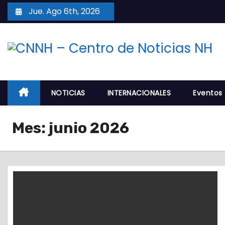
S
Jue. Ago 6th, 2026
a
l
t
a
r
a
NOTICIAS
INTERNACIONALES
Eventos
l
c
Mes:
junio 2026
o
n
t
e
n
i
d