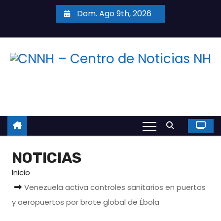
S
Dom. Ago 9th, 2026
a
l
t
a
r
a
l
c
o
n
NOTICIAS
t
e
Inicio
n
Venezuela activa controles sanitarios en puertos
i
y aeropuertos por brote global de Ébola
d