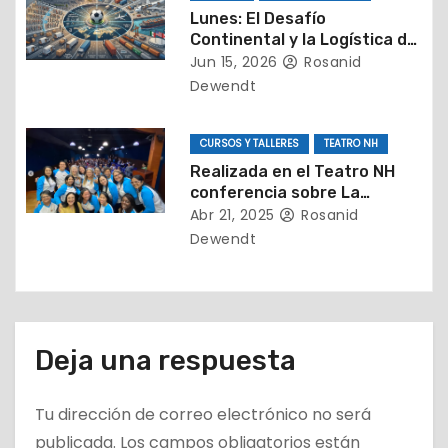
Lunes: El Desafío
a
Continental y la Logística de
Distancias
Jun 15, 2026
Rosanid
s
Dewendt
CURSOS Y TALLERES
TEATRO NH
Realizada en el Teatro NH
conferencia sobre La
importancia de detectar a
Abr 21, 2025
Rosanid
tiempo el TEA
Dewendt
Deja una respuesta
Tu dirección de correo electrónico no será
publicada.
Los campos obligatorios están