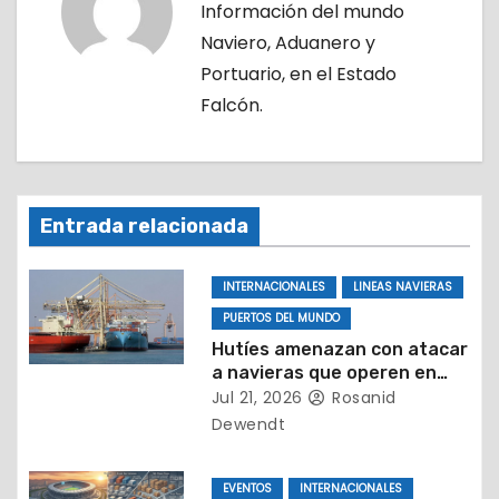
Información del mundo
i
Naviero, Aduanero y
ó
Portuario, en el Estado
Falcón.
n
d
e
Entrada relacionada
e
INTERNACIONALES
LINEAS NAVIERAS
n
PUERTOS DEL MUNDO
t
Hutíes amenazan con atacar
a navieras que operen en
r
puertos de Arabia Saudita
Jul 21, 2026
Rosanid
Dewendt
a
d
EVENTOS
INTERNACIONALES