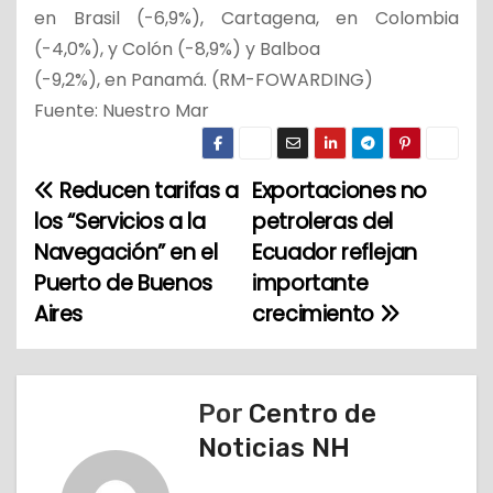
en Brasil (-6,9%), Cartagena, en Colombia
(-4,0%), y Colón (-8,9%) y Balboa
(-9,2%), en Panamá. (RM-FOWARDING)
Fuente: Nuestro Mar
Reducen tarifas a
Exportaciones no
N
los “Servicios a la
petroleras del
a
Navegación” en el
Ecuador reflejan
Puerto de Buenos
importante
v
Aires
crecimiento
e
g
Por
Centro de
a
Noticias NH
c