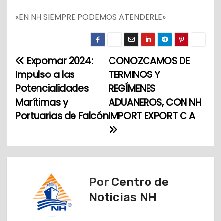
«EN NH SIEMPRE PODEMOS ATENDERLE»
Expomar 2024:
CONOZCAMOS DE
N
Impulso a las
TERMINOS Y
a
Potencialidades
REGÍMENES
Marítimas y
ADUANEROS, CON NH
v
Portuarias de Falcón
IMPORT EXPORT C A
e
g
a
Por
Centro de
c
Noticias NH
i