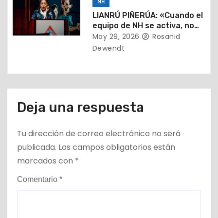
NH
s
LIANRÚ PIÑERÚA: «Cuando el
equipo de NH se activa, no
hay meta que no podamos
May 29, 2026
Rosanid
alcanzar»
Dewendt
Deja una respuesta
Tu dirección de correo electrónico no será
publicada.
Los campos obligatorios están
marcados con
*
Comentario
*