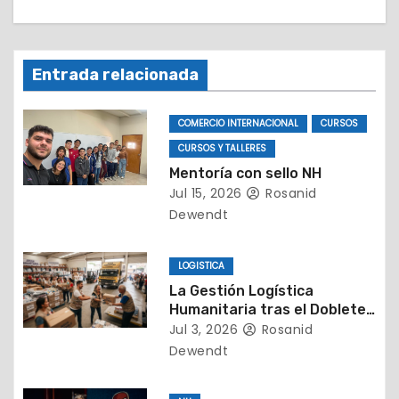
ó
n
Entrada relacionada
d
e
COMERCIO INTERNACIONAL
CURSOS
CURSOS Y TALLERES
e
Mentoría con sello NH
Jul 15, 2026
Rosanid
n
Dewendt
t
LOGISTICA
r
La Gestión Logística
a
Humanitaria tras el Doblete
Sísmico en Venezuela
Jul 3, 2026
Rosanid
d
Dewendt
a