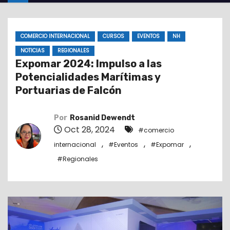
o
COMERCIO INTERNACIONAL
CURSOS
EVENTOS
NH
NOTICIAS
REGIONALES
Expomar 2024: Impulso a las
Potencialidades Marítimas y
Portuarias de Falcón
Por
Rosanid Dewendt
Oct 28, 2024
#comercio
,
,
,
internacional
#Eventos
#Expomar
#Regionales