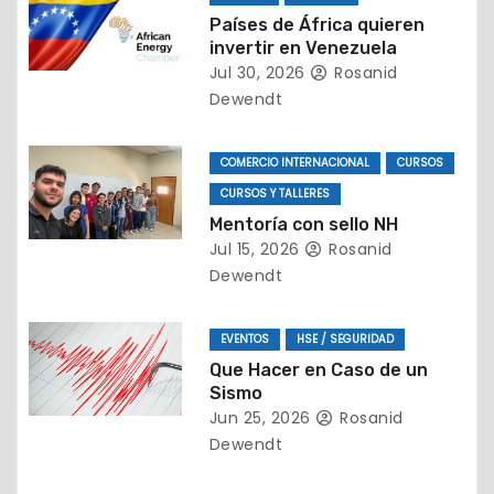
e
Países de África quieren
e
invertir en Venezuela
Jul 30, 2026
Rosanid
n
Dewendt
t
COMERCIO INTERNACIONAL
CURSOS
r
CURSOS Y TALLERES
a
Mentoría con sello NH
Jul 15, 2026
Rosanid
d
Dewendt
a
EVENTOS
HSE / SEGURIDAD
s
Que Hacer en Caso de un
Sismo
Jun 25, 2026
Rosanid
Dewendt