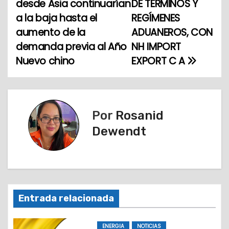
desde Asia continuarían
DE TERMINOS Y
a
a la baja hasta el
REGÍMENES
aumento de la
ADUANEROS, CON
v
demanda previa al Año
NH IMPORT
e
Nuevo chino
EXPORT C A
g
a
Por
Rosanid
c
Dewendt
i
ó
n
Entrada relacionada
d
ENERGIA
NOTICIAS