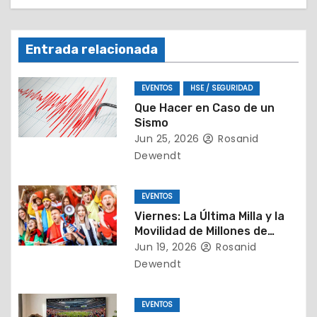
i
ó
Entrada relacionada
n
EVENTOS
HSE / SEGURIDAD
d
Que Hacer en Caso de un
Sismo
e
Jun 25, 2026
Rosanid
e
Dewendt
n
EVENTOS
t
Viernes: La Última Milla y la
Movilidad de Millones de
r
Almas
Jun 19, 2026
Rosanid
Dewendt
a
d
EVENTOS