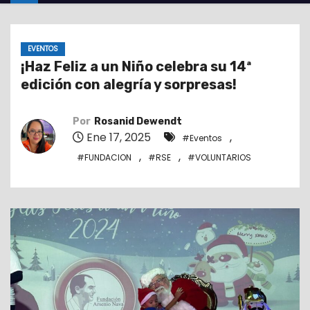
o
EVENTOS
¡Haz Feliz a un Niño celebra su 14ª
edición con alegría y sorpresas!
Por
Rosanid Dewendt
Ene 17, 2025
,
#Eventos
,
,
#FUNDACION
#RSE
#VOLUNTARIOS