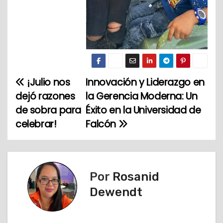
¡Julio nos
Innovación y Liderazgo en
N
dejó razones
la Gerencia Moderna: Un
a
de sobra para
Éxito en la Universidad de
celebrar!
Falcón
v
e
g
Por
Rosanid
a
Dewendt
c