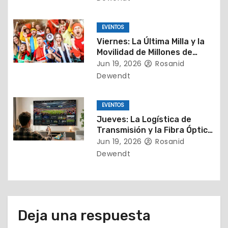
n
t
EVENTOS
Viernes: La Última Milla y la
r
Movilidad de Millones de
Almas
Jun 19, 2026
Rosanid
a
Dewendt
d
EVENTOS
a
Jueves: La Logística de
Transmisión y la Fibra Óptica
s
Mundial
Jun 19, 2026
Rosanid
Dewendt
Deja una respuesta