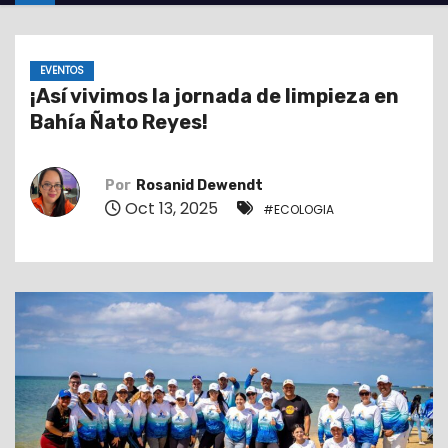
o
EVENTOS
¡Así vivimos la jornada de limpieza en
Bahía Ñato Reyes!
Por
Rosanid Dewendt
Oct 13, 2025
#ECOLOGIA