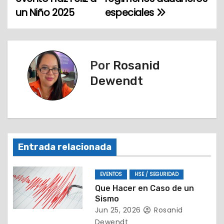
v
un Niño 2025
especiales
e
g
a
Por
Rosanid
Dewendt
c
i
ó
n
Entrada relacionada
d
EVENTOS
HSE / SEGURIDAD
e
Que Hacer en Caso de un
Sismo
e
Jun 25, 2026
Rosanid
Dewendt