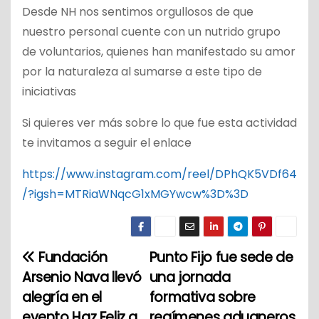
Desde NH nos sentimos orgullosos de que
nuestro personal cuente con un nutrido grupo
de voluntarios, quienes han manifestado su amor
por la naturaleza al sumarse a este tipo de
iniciativas
Si quieres ver más sobre lo que fue esta actividad
te invitamos a seguir el enlace
https://www.instagram.com/reel/DPhQK5VDf64
/?igsh=MTRiaWNqcG1xMGYwcw%3D%3D
Fundación
Punto Fijo fue sede de
N
Arsenio Nava llevó
una jornada
a
alegría en el
formativa sobre
evento Haz Feliz a
regímenes aduaneros