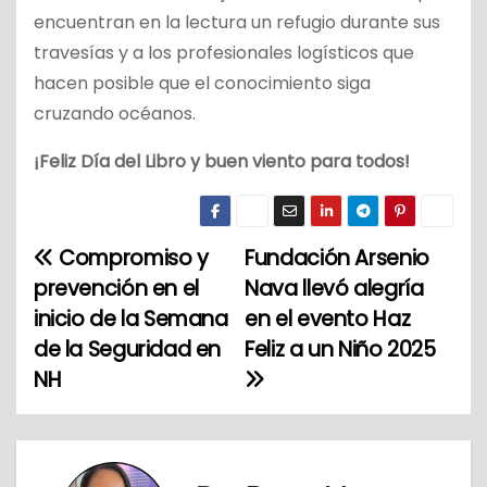
encuentran en la lectura un refugio durante sus
travesías y a los profesionales logísticos que
hacen posible que el conocimiento siga
cruzando océanos.
¡Feliz Día del Libro y buen viento para todos!
Compromiso y
Fundación Arsenio
N
prevención en el
Nava llevó alegría
a
inicio de la Semana
en el evento Haz
de la Seguridad en
Feliz a un Niño 2025
v
NH
e
g