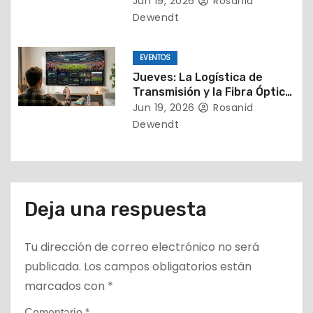
Jun 19, 2026
Rosanid
a
Dewendt
d
EVENTOS
a
Jueves: La Logística de
Transmisión y la Fibra Óptica
s
Mundial
Jun 19, 2026
Rosanid
Dewendt
Deja una respuesta
Tu dirección de correo electrónico no será
publicada.
Los campos obligatorios están
marcados con
*
Comentario
*