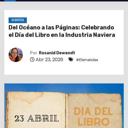
o
EVENTOS
Del Océano a las Páginas: Celebrando
el Día del Libro en la Industria Naviera
Por
Rosanid Dewendt
Abr 23, 2026
#Efemerides