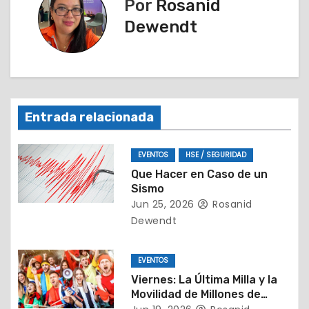
a
Por
Rosanid
Dewendt
c
i
ó
n
Entrada relacionada
d
EVENTOS
HSE / SEGURIDAD
e
Que Hacer en Caso de un
Sismo
e
Jun 25, 2026
Rosanid
Dewendt
n
t
EVENTOS
Viernes: La Última Milla y la
r
Movilidad de Millones de
Almas