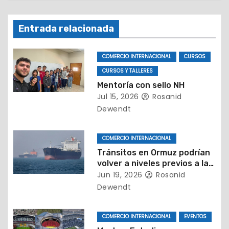
n
Entrada relacionada
d
e
COMERCIO INTERNACIONAL
CURSOS
CURSOS Y TALLERES
e
Mentoría con sello NH
Jul 15, 2026
Rosanid
n
Dewendt
t
COMERCIO INTERNACIONAL
r
Tránsitos en Ormuz podrían
a
volver a niveles previos a la
guerra solo en un par de
Jun 19, 2026
Rosanid
d
meses
Dewendt
a
COMERCIO INTERNACIONAL
EVENTOS