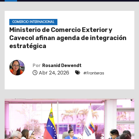
o
COMERCIO INTERNACIONAL
Ministerio de Comercio Exterior y
Cavecol afinan agenda de integración
estratégica
Por
Rosanid Dewendt
Abr 24, 2026
#Fronteras