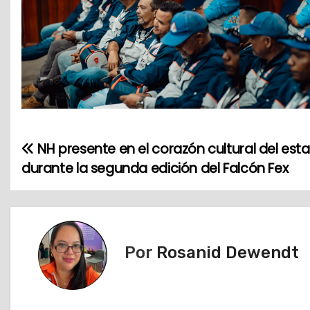
NH presente en el corazón cultural del est
N
durante la segunda edición del Falcón Fex
a
v
e
Por
Rosanid Dewendt
g
a