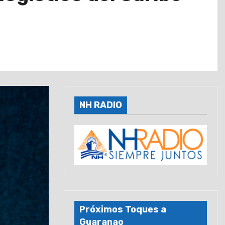
NH RADIO
Próximos Toques a
Guaranao