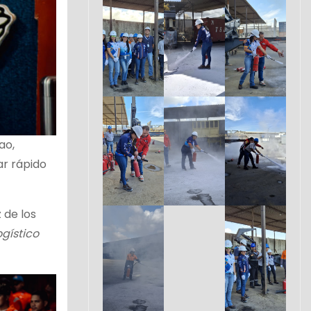
ao,
ar rápido
 de los
ogístico