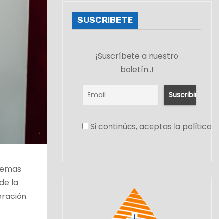
SUSCRIBETE
¡Suscríbete a nuestro
boletín..!
Si continúas, aceptas la política 
 temas
 de la
eración