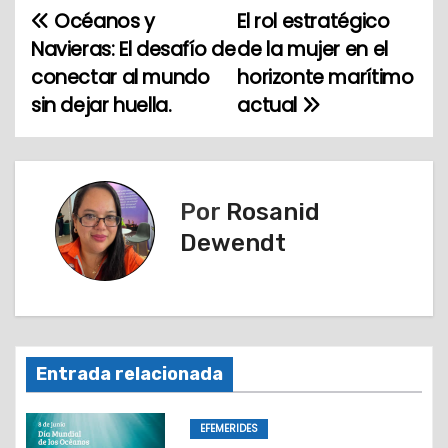
Océanos y
El rol estratégico
N
Navieras: El desafío de
de la mujer en el
a
conectar al mundo
horizonte marítimo
sin dejar huella.
actual
v
e
g
Por
Rosanid
a
Dewendt
c
i
ó
Entrada relacionada
n
EFEMERIDES