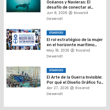
d
Océanos y Navieras: El
desafío de conectar al
e
mundo sin dejar huella.
Jun 8, 2026
Rosanid
e
Dewendt
n
EFEMERIDES
t
El rol estratégico de la mujer
en el horizonte marítimo
r
actual
May 18, 2026
Rosanid
Dewendt
a
d
EFEMERIDES
El Arte de la Guerra Invisible:
a
Por qué el Diseño Gráfico fue
el Mejor Aliado en el Mar
Abr 27, 2026
Rosanid
s
Dewendt