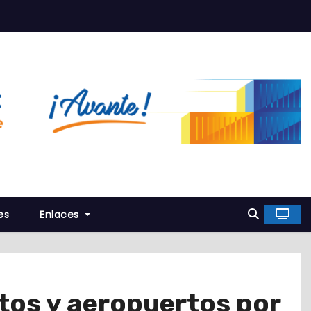
es
Enlaces
tos y aeropuertos por