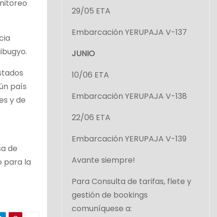
nitoreo
29/05 ETA
Embarcación YERUPAJA V-137
cia
ibugyo.
JUNIO
stados
10/06 ETA
ún país
Embarcación YERUPAJA V-138
es y de
22/06 ETA
Embarcación YERUPAJA V-139
sa de
Avante siempre!
o para la
Para Consulta de tarifas, flete y
gestión de bookings
comuníquese a: