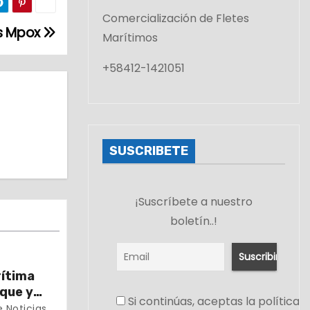
Comercialización de Fletes
us Mpox
Marítimos
+58412-1421051
SUSCRIBETE
¡Suscríbete a nuestro
boletín..!
rítima
uque y
Si continúas, aceptas la política 
r
 Noticias