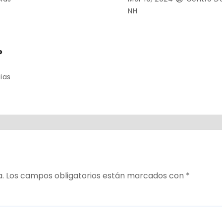
ox
supuesto secuestro
NH
P
ias
a.
Los campos obligatorios están marcados con
*