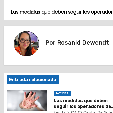
Las medidas que deben seguir los operadore
N
a
v
Por
Rosanid Dewendt
e
g
a
c
Entrada relacionada
i
NOTICIAS
ó
Las medidas que deben
seguir los operadores de
n
buques ante la alerta
Sep 17, 2024
Centro De Notic