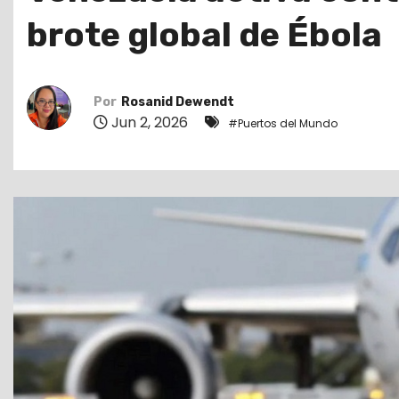
o
brote global de Ébola
Por
Rosanid Dewendt
Jun 2, 2026
#Puertos del Mundo