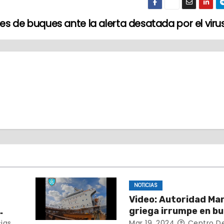
s de buques ante la alerta desatada por el vir
NOTICIAS
Video: Autoridad Ma
griega irrumpe en b
detiene a capitán po
ias
Mar 19, 2024
Centro De