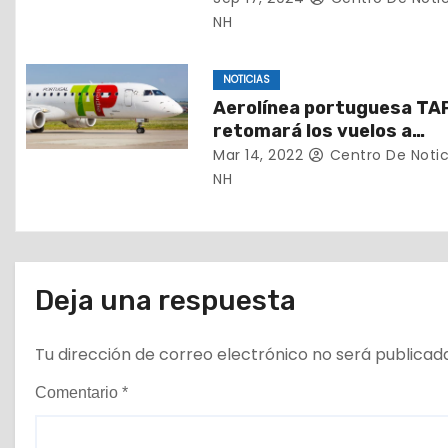
d
desatada por el virus Mp
NH
e
NOTICIAS
e
Aerolínea portuguesa TA
retomará los vuelos a
n
Venezuela
Mar 14, 2022
Centro De Notic
NH
t
r
a
Deja una respuesta
d
Tu dirección de correo electrónico no será publicad
a
Comentario
*
s