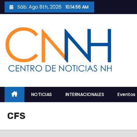
S
Sáb. Ago 8th, 2026
10:14:58 AM
a
l
t
a
r
a
l
c
o
n
NOTICIAS
INTERNACIONALES
Eventos
t
e
CFS
n
i
d