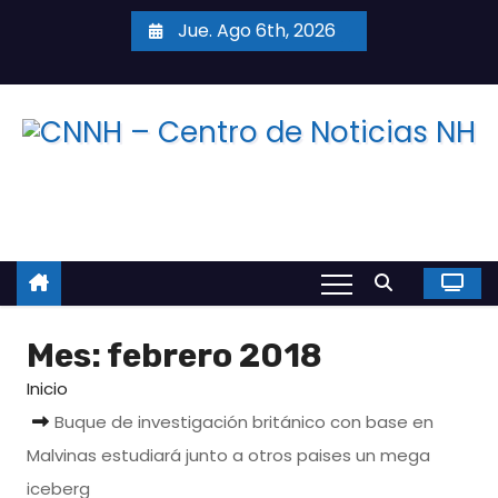
S
Jue. Ago 6th, 2026
a
l
t
a
r
a
l
c
o
n
Mes:
febrero 2018
t
e
Inicio
n
Buque de investigación británico con base en
i
Malvinas estudiará junto a otros paises un mega
d
iceberg