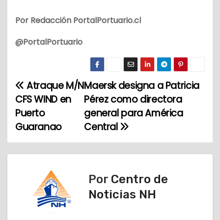
Por Redacción PortalPortuario.cl
@PortalPortuario
Atraque M/N
Maersk designa a Patricia
N
CFS WIND en
Pérez como directora
a
Puerto
general para América
Guaranao
Central
v
e
g
Por
Centro de
a
Noticias NH
c