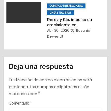
d
COMERCIO INTERNACIONAL
a
LINEAS NAVIERAS
s
Pérez y Cía. impulsa su
crecimiento en
Latinoamérica con una
Abr 30, 2026
Rosanid
nueva oficina en Venezuela
Dewendt
Deja una respuesta
Tu dirección de correo electrónico no será
publicada.
Los campos obligatorios están
marcados con
*
Comentario
*