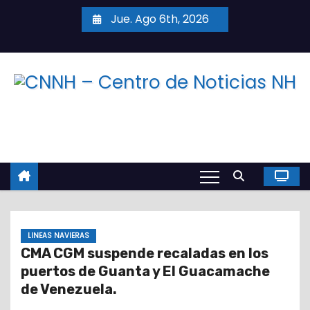
S
Jue. Ago 6th, 2026
a
l
t
a
r
a
l
c
o
n
t
LINEAS NAVIERAS
e
CMA CGM suspende recaladas en los
n
puertos de Guanta y El Guacamache
i
de Venezuela.
d