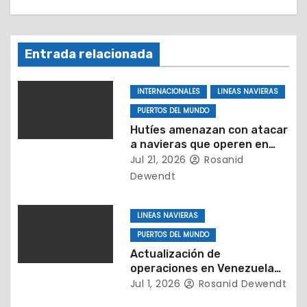
i
ó
Entrada relacionada
n
INTERNACIONALES
LINEAS NAVIERAS
d
PUERTOS DEL MUNDO
e
Hutíes amenazan con atacar
a navieras que operen en
e
puertos de Arabia Saudita
Jul 21, 2026
Rosanid
Dewendt
n
t
LINEAS NAVIERAS
PUERTOS DEL MUNDO
r
Actualización de
operaciones en Venezuela
a
tras el impacto del
Jul 1, 2026
Rosanid Dewendt
terremoto