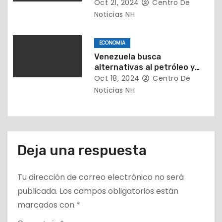
r
países
Oct 21, 2024
Centro De
Noticias NH
a
d
ECONOMIA
Venezuela busca
a
alternativas al petróleo y
exporta 156 toneladas de
Oct 18, 2024
Centro De
s
medusa bola a Corea del Sur
Noticias NH
Deja una respuesta
Tu dirección de correo electrónico no será
publicada.
Los campos obligatorios están
marcados con
*