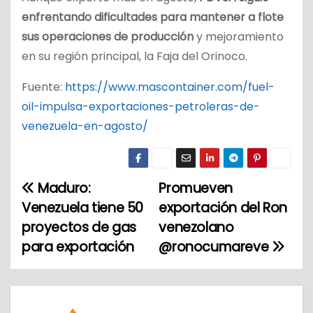
enfrentando dificultades para mantener a flote
sus operaciones de producción
y mejoramiento
en su región principal, la Faja del Orinoco.
Fuente:
https://www.mascontainer.com/fuel-
oil-impulsa-exportaciones-petroleras-de-
venezuela-en-agosto/
Maduro:
Promueven
N
Venezuela tiene 50
exportación del Ron
a
proyectos de gas
venezolano
para exportación
@ronocumareve
v
e
g