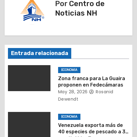
Por
Centro de
a
Noticias NH
c
i
ó
Entrada relacionada
n
ECONOMIA
d
Zona franca para La Guaira
proponen en Fedecámaras
e
May 28, 2026
Rosanid
e
Dewendt
n
ECONOMIA
t
Venezuela exporta más de
40 especies de pescado a 38