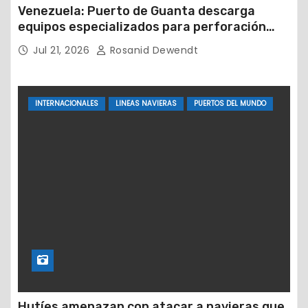
Venezuela: Puerto de Guanta descarga
equipos especializados para perforación
petrolera
Jul 21, 2026
Rosanid Dewendt
INTERNACIONALES
LINEAS NAVIERAS
PUERTOS DEL MUNDO
Hutíes amenazan con atacar a navieras que