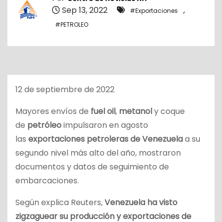
o
Sep 13, 2022
,
#Exportaciones
#PETROLEO
12 de septiembre de 2022
Mayores envíos de
fuel oil
,
metanol
y coque
de
petróleo
impulsaron en agosto
las
exportaciones petroleras de Venezuela
a su
segundo nivel más alto del año, mostraron
documentos y datos de seguimiento de
embarcaciones.
Según explica Reuters,
Venezuela ha visto
zigzaguear su producción y exportaciones de