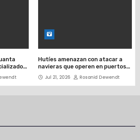
Guanta
Hutíes amenazan con atacar a
ializados
navieras que operen en puertos
lera
de Arabia Saudita
ewendt
Jul 21, 2026
Rosanid Dewendt