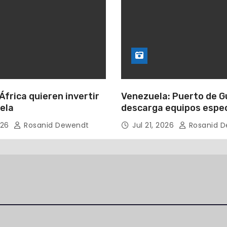
África quieren invertir
Venezuela: Puerto de 
ela
descarga equipos espec
para perforación petro
026
Rosanid Dewendt
Jul 21, 2026
Rosanid D