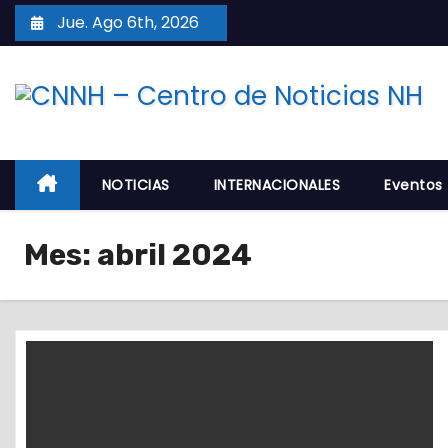
S
Jue. Ago 6th, 2026
a
l
t
a
r
a
NOTICIAS
INTERNACIONALES
Eventos
l
c
Mes:
abril 2024
o
n
t
e
n
i
d