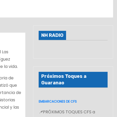
NH RADIO
l Las
ríguez
 la vida.
Próximos Toques a
oria de
Guaranao
atizó que
ortancia de
istorias
EMBARCACIONES DE CFS
cial y las
📌
PRÓXIMOS TOQUES CFS a