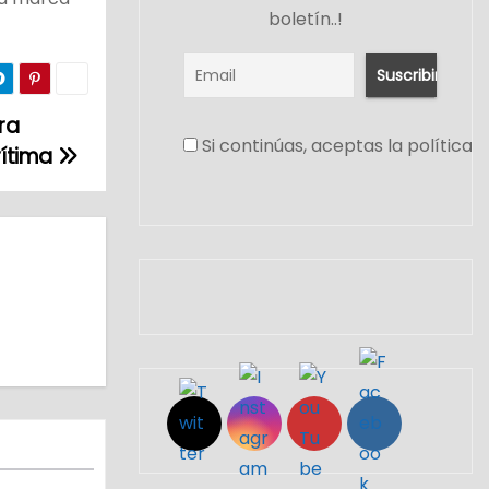
boletín..!
ra
Si continúas, aceptas la política 
rítima
Set Youtube Channel ID