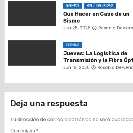
ó
EVENTOS
HSE / SEGURIDAD
n
Que Hacer en Caso de un
Sismo
d
Jun 25, 2026
Rosanid Dewen
e
EVENTOS
e
Jueves: La Logística de
Transmisión y la Fibra Óp
n
Mundial
Jun 19, 2026
Rosanid Dewen
t
r
a
Deja una respuesta
d
Tu dirección de correo electrónico no será publicad
a
Comentario
*