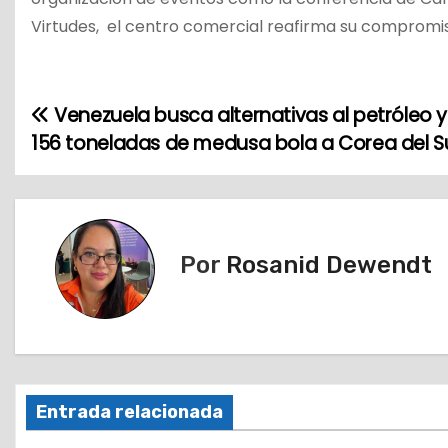
Virtudes, el centro comercial reafirma su compromis
Venezuela busca alternativas al petróleo 
N
156 toneladas de medusa bola a Corea del S
a
v
e
Por
Rosanid Dewendt
g
a
c
i
Entrada relacionada