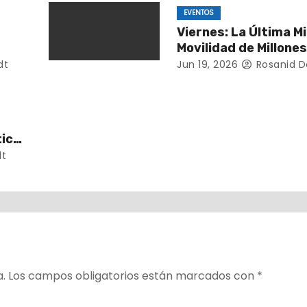
EVENTOS
Viernes: La Última Mil
Movilidad de Millones
Almas
dt
Jun 19, 2026
Rosanid 
tica
dt
a.
Los campos obligatorios están marcados con
*