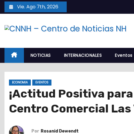
S
Vie. Ago 7th, 2026
a
l
t
a
r
a
NOTICIAS
INTERNACIONALES
Eventos
l
c
o
ECONOMIA
EVENTOS
n
¡Actitud Positiva para 
t
e
Centro Comercial Las
n
i
d
Por
Rosanid Dewendt