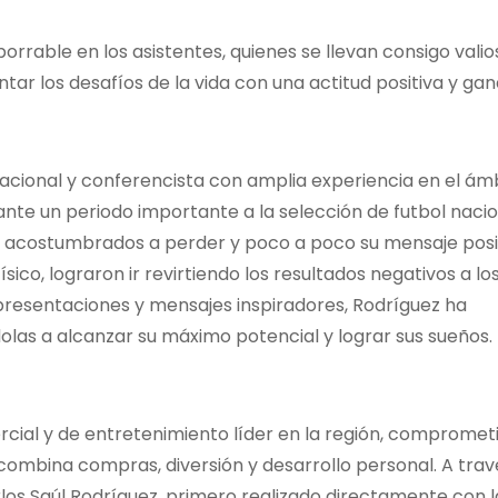
orrable en los asistentes, quienes se llevan consigo valio
r los desafíos de la vida con una actitud positiva y gan
acional y conferencista con amplia experiencia en el ámb
ante un periodo importante a la selección de futbol nacion
n acostumbrados a perder y poco a poco su mensaje posit
ísico, lograron ir revirtiendo los resultados negativos a lo
resentaciones y mensajes inspiradores, Rodríguez ha
olas a alcanzar su máximo potencial y lograr sus sueños.
rcial y de entretenimiento líder en la región, compromet
 combina compras, diversión y desarrollo personal. A trav
los Saúl Rodríguez, primero realizado directamente con 