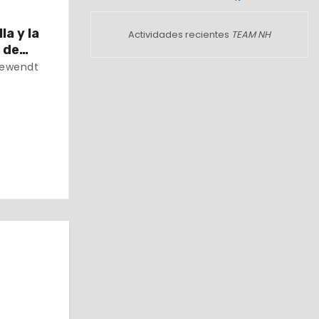
la y la
Actividades recientes
TEAM NH
 de
Dewendt