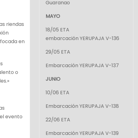
Guaranao
MAYO
as riendas
18/05 ETA
xión
embarcación YERUPAJA V-136
nfocada en
29/05 ETA
ás
Embarcación YERUPAJA V-137
alento o
JUNIO
es.»
10/06 ETA
Embarcación YERUPAJA V-138
as
 el evento
22/06 ETA
Embarcación YERUPAJA V-139