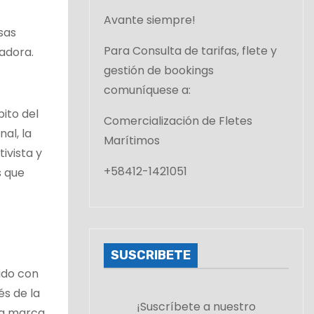
Avante siempre!
sas
Para Consulta de tarifas, flete y
adora.
gestión de bookings
comuníquese a:
ito del
Comercialización de Fletes
al, la
Marítimos
ivista y
+58412-1421051
s que
SUSCRIBETE
ido con
és de la
¡Suscríbete a nuestro
la marca