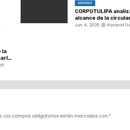
ADUANAS
CORPOTULIPA analiza
alcance de la circular 05
para impulsar el tur
Jun 4, 2026
Rosanid D
t
compras en la regió
 la
harla
ojo
dt
a.
Los campos obligatorios están marcados con
*