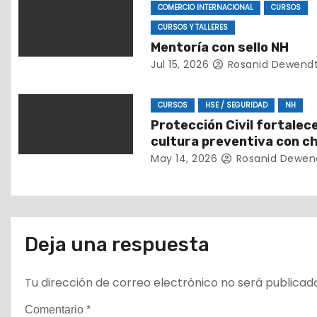
ó
COMERCIO INTERNACIONAL
CURSOS
n
CURSOS Y TALLERES
Mentoría con sello NH
d
Jul 15, 2026
Rosanid Dewend
e
CURSOS
HSE / SEGURIDAD
NH
e
Protección Civil fortalece
cultura preventiva con c
n
de seguridad sobre desal
May 14, 2026
Rosanid Dewen
t
r
a
Deja una respuesta
d
Tu dirección de correo electrónico no será publicad
a
Comentario
*