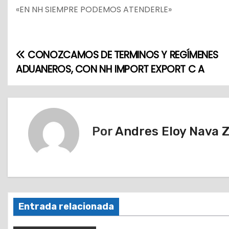
«EN NH SIEMPRE PODEMOS ATENDERLE»
CONOZCAMOS DE TERMINOS Y REGÍMENES
N
ADUANEROS, CON NH IMPORT EXPORT C A
a
v
e
Por
Andres Eloy Nava 
g
a
c
i
Entrada relacionada