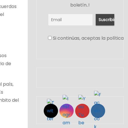
boletín..!
acuerdos
el
Si continúas, aceptas la política 
sos
io de
 país,
Es
Set Youtube Channel ID
mbito del