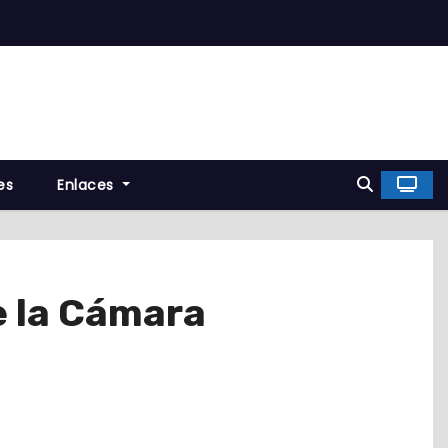
es
Enlaces
e la Cámara