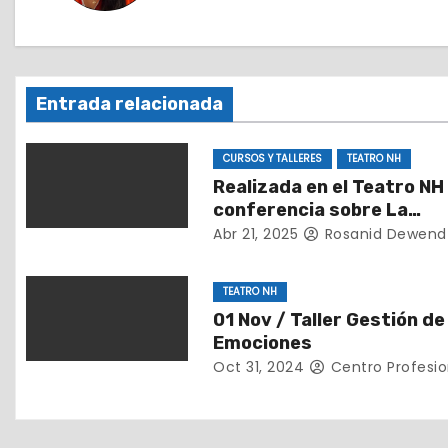
a
c
i
Entrada relacionada
ó
CURSOS Y TALLERES
TEATRO NH
n
Realizada en el Teatro NH
conferencia sobre La
d
importancia de detectar 
Abr 21, 2025
Rosanid Dewend
tiempo el TEA
e
TEATRO NH
e
01 Nov / Taller Gestión de
Emociones
n
Oct 31, 2024
Centro Profesio
t
r