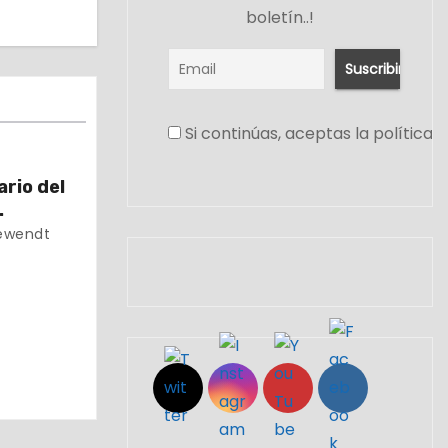
boletín..!
Si continúas, aceptas la política 
rio del
undación
ewendt
Set Youtube Channel ID