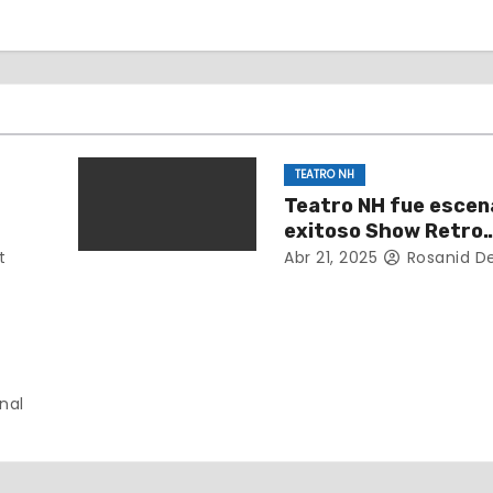
TEATRO NH
Teatro NH fue escena
exitoso Show Retro
a
presentado por la F
t
Abr 21, 2025
Rosanid D
Legados Music
nal