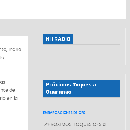
NH RADIO
te, Ingrid
ta
ras
Próximos Toques a
ente de
Guaranao
io en la
EMBARCACIONES DE CFS
📌
PRÓXIMOS TOQUES CFS a