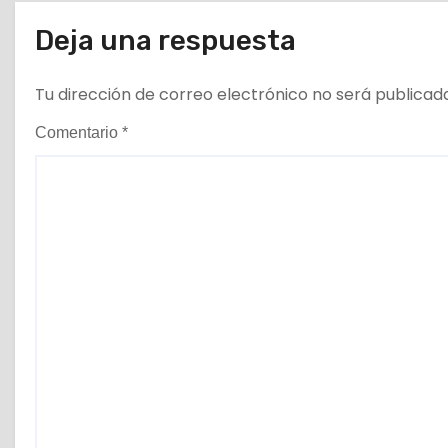
a
Deja una respuesta
d
Tu dirección de correo electrónico no será publicad
a
Comentario
*
s