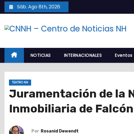
S
Sáb. Ago 8th, 2026
a
l
t
a
r
a
NOTICIAS
INTERNACIONALES
Eventos
l
c
o
TEATRO NH
n
Juramentación de la N
t
e
Inmobiliaria de Falcó
n
i
d
Por
Rosanid Dewendt