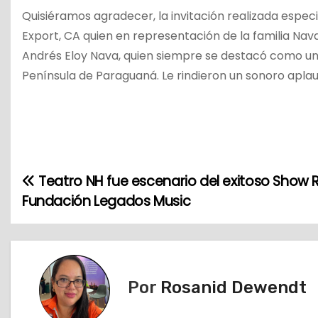
Quisiéramos agradecer, la invitación realizada espe
Export, CA quien en representación de la familia Nav
Andrés Eloy Nava, quien siempre se destacó como un 
Península de Paraguaná. Le rindieron un sonoro apla
Teatro NH fue escenario del exitoso Show 
N
Fundación Legados Music
a
v
e
Por
Rosanid Dewendt
g