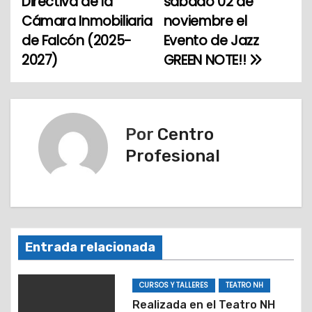
Directiva de la
sábado 02 de
Cámara Inmobiliaria
noviembre el
v
de Falcón (2025-
Evento de Jazz
e
2027)
GREEN NOTE!!
g
a
Por
Centro
c
Profesional
i
ó
n
Entrada relacionada
d
e
CURSOS Y TALLERES
TEATRO NH
Realizada en el Teatro NH