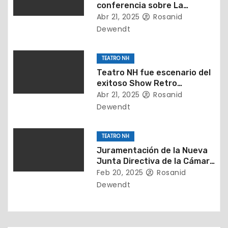
e
conferencia sobre La
importancia de detectar a
Abr 21, 2025
Rosanid
n
tiempo el TEA
Dewendt
t
TEATRO NH
r
Teatro NH fue escenario del
exitoso Show Retro
a
presentado por la Fundación
Abr 21, 2025
Rosanid
Legados Music
Dewendt
d
a
TEATRO NH
s
Juramentación de la Nueva
Junta Directiva de la Cámara
Inmobiliaria de Falcón (2025-
Feb 20, 2025
Rosanid
2027)
Dewendt