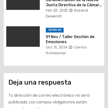
Junta Directiva de la Cámara
a
Inmobiliaria de Falcón (2025-
Feb 20, 2025
Rosanid
2027)
Dewendt
d
a
TEATRO NH
s
01 Nov / Taller Gestión de
Emociones
Oct 31, 2024
Centro
Profesional
Deja una respuesta
Tu dirección de correo electrónico no será
publicada.
Los campos obligatorios están