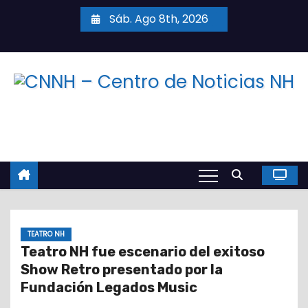
S
Sáb. Ago 8th, 2026
a
l
t
a
r
a
l
c
o
n
t
TEATRO NH
e
Teatro NH fue escenario del exitoso
n
Show Retro presentado por la
i
Fundación Legados Music
d