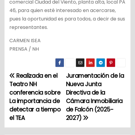
comercial Ciudad del Viento, planta alta, local PA
46, para quien esté interesado en acercarse,
pues la oportunidad es para todos, a decir de sus
representantes.
CARMEN ISEA
PRENSA / NH
Realizada en el
Juramentación de la
N
Teatro NH
Nueva Junta
a
conferencia sobre
Directiva de la
La importancia de
Cámara Inmobiliaria
v
detectar a tiempo
de Falcón (2025-
e
el TEA
2027)
g