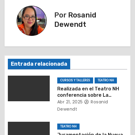
a
Por
Rosanid
c
Dewendt
i
ó
n
Entrada relacionada
d
e
CURSOS Y TALLERES
TEATRO NH
Realizada en el Teatro NH
e
conferencia sobre La
importancia de detectar a
Abr 21, 2025
Rosanid
n
tiempo el TEA
Dewendt
t
TEATRO NH
r
Juramentación de la Nueva