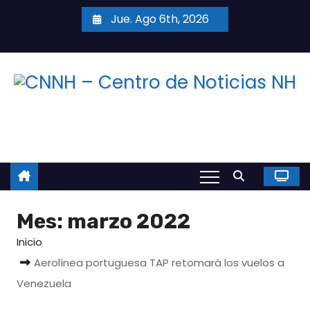
S
Jue. Ago 6th, 2026
a
l
t
a
r
a
l
c
o
n
Mes:
marzo 2022
t
e
Inicio
n
Aerolínea portuguesa TAP retomará los vuelos a
i
Venezuela
d