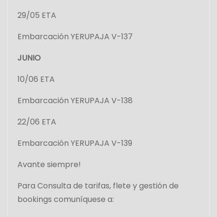
n
29/05 ETA
t
Embarcación YERUPAJA V-137
r
JUNIO
a
10/06 ETA
d
Embarcación YERUPAJA V-138
a
22/06 ETA
s
Embarcación YERUPAJA V-139
Avante siempre!
Para Consulta de tarifas, flete y gestión de
bookings comuníquese a: