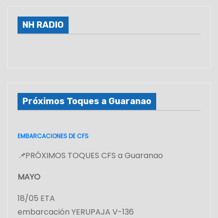
g
i
NH RADIO
n
a
c
Próximos Toques a Guaranao
i
ó
EMBARCACIONES DE CFS
n
📌
PRÓXIMOS TOQUES CFS a Guaranao
d
MAYO
e
18/05 ETA
e
embarcación YERUPAJA V-136