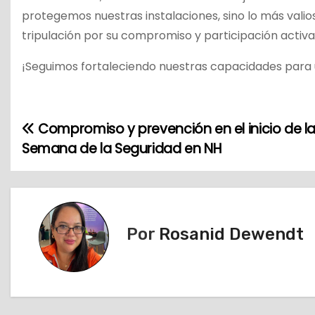
protegemos nuestras instalaciones, sino lo más vali
tripulación por su compromiso y participación activa
¡Seguimos fortaleciendo nuestras capacidades para 
Compromiso y prevención en el inicio de l
N
Semana de la Seguridad en NH
a
v
e
Por
Rosanid Dewendt
g
a
c