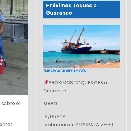
Próximos Toques a
Guaranao
EMBARCACIONES DE CFS
PRÓXIMOS TOQUES CFS a
Guaranao
 sobre el
MAYO
18/05 ETA
ientas
embarcación YERUPAJA V-136