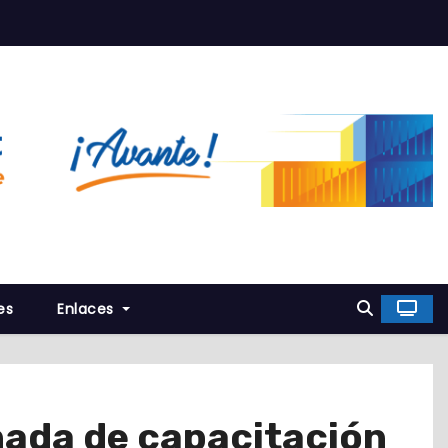
es
Enlaces
rnada de capacitación