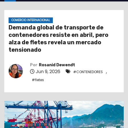
o
COMERCIO INTERNACIONAL
Demanda global de transporte de
contenedores resiste en abril, pero
alza de fletes revela un mercado
tensionado
Por
Rosanid Dewendt
Jun 9, 2026
,
#CONTENEDORES
#fletes