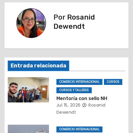
g
a
Por
Rosanid
Dewendt
c
i
ó
n
Entrada relacionada
d
COMERCIO INTERNACIONAL
CURSOS
e
CURSOS Y TALLERES
Mentoría con sello NH
e
Jul 15, 2026
Rosanid
Dewendt
n
t
COMERCIO INTERNACIONAL