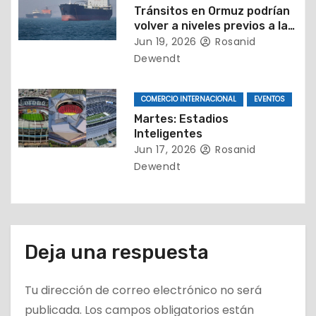
Tránsitos en Ormuz podrían
r
volver a niveles previos a la
guerra solo en un par de
Jun 19, 2026
Rosanid
a
meses
Dewendt
d
COMERCIO INTERNACIONAL
EVENTOS
a
Martes: Estadios
s
Inteligentes
Jun 17, 2026
Rosanid
Dewendt
Deja una respuesta
Tu dirección de correo electrónico no será
publicada.
Los campos obligatorios están