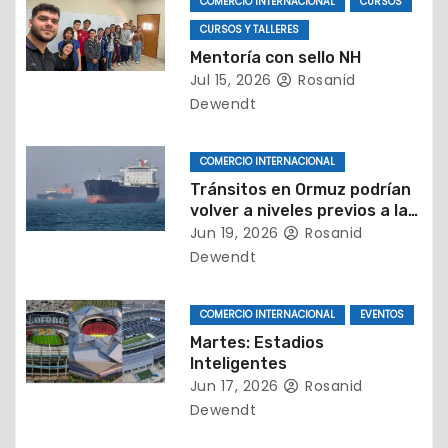
COMERCIO INTERNACIONAL
CURSOS
e
CURSOS Y TALLERES
n
Mentoría con sello NH
Jul 15, 2026
Rosanid
t
Dewendt
r
COMERCIO INTERNACIONAL
a
Tránsitos en Ormuz podrían
volver a niveles previos a la
d
guerra solo en un par de
Jun 19, 2026
Rosanid
meses
Dewendt
a
s
COMERCIO INTERNACIONAL
EVENTOS
Martes: Estadios
Inteligentes
Jun 17, 2026
Rosanid
Dewendt