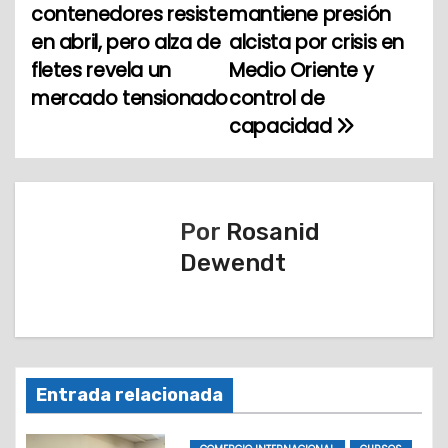
a
contenedores resiste
mantiene presión
en abril, pero alza de
alcista por crisis en
v
fletes revela un
Medio Oriente y
e
mercado tensionado
control de
capacidad
g
a
c
Por
Rosanid
i
Dewendt
ó
n
d
Entrada relacionada
e