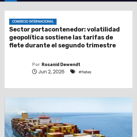
o
COMERCIO INTERNACIONAL
Sector portacontenedor: volatilidad
geopolítica sostiene las tarifas de
flete durante el segundo trimestre
Por
Rosanid Dewendt
Jun 2, 2026
#fletes