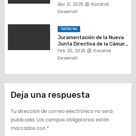
d
presentado por la Fundación
Abr 21, 2025
Rosanid
Legados Music
Dewendt
a
s
TEATRO NH
Juramentación de la Nueva
Junta Directiva de la Cámara
Inmobiliaria de Falcón (2025-
Feb 20, 2025
Rosanid
2027)
Dewendt
Deja una respuesta
Tu dirección de correo electrónico no será
publicada.
Los campos obligatorios están
marcados con
*