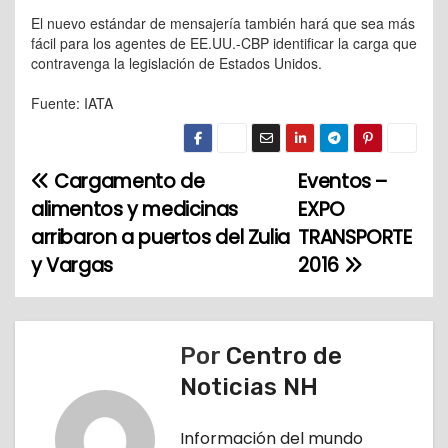
El nuevo estándar de mensajería también hará que sea más
fácil para los agentes de EE.UU.-CBP identificar la carga que
contravenga la legislación de Estados Unidos.
Fuente: IATA
Cargamento de
Eventos –
N
alimentos y medicinas
EXPO
a
arribaron a puertos del Zulia
TRANSPORTE
y Vargas
2016
v
e
g
Por
Centro de
Noticias NH
a
c
Información del mundo