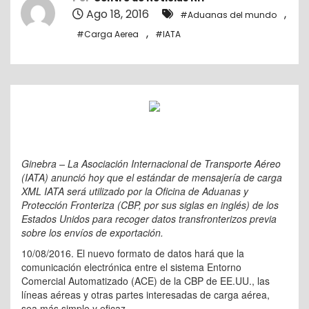
o
Ago 18, 2016
,
#Aduanas del mundo
,
#Carga Aerea
#IATA
Ginebra – La Asociación Internacional de Transporte Aéreo
(IATA) anunció hoy que el estándar de mensajería de carga
XML IATA será utilizado por la Oficina de Aduanas y
Protección Fronteriza (CBP, por sus siglas en inglés) de los
Estados Unidos para recoger datos transfronterizos previa
sobre los envíos de exportación.
10/08/2016. El nuevo formato de datos hará que la
comunicación electrónica entre el sistema Entorno
Comercial Automatizado (ACE) de la CBP de EE.UU., las
líneas aéreas y otras partes interesadas de carga aérea,
sea más simple y eficaz.