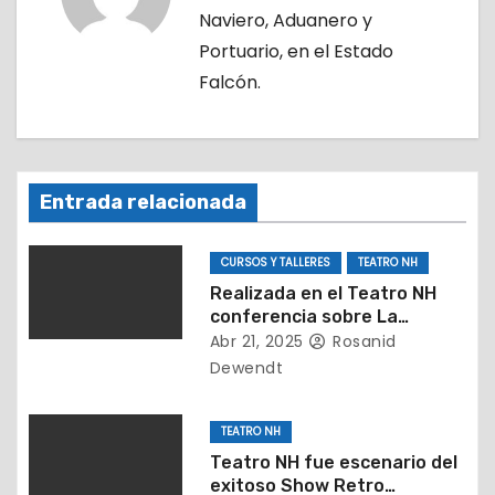
Naviero, Aduanero y
i
Portuario, en el Estado
ó
Falcón.
n
d
Entrada relacionada
e
e
CURSOS Y TALLERES
TEATRO NH
Realizada en el Teatro NH
n
conferencia sobre La
importancia de detectar a
Abr 21, 2025
Rosanid
t
tiempo el TEA
Dewendt
r
TEATRO NH
a
Teatro NH fue escenario del
exitoso Show Retro