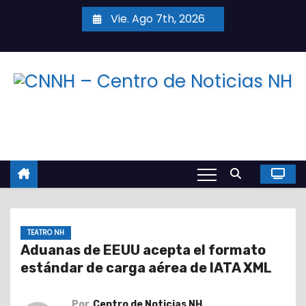
S
Vie. Ago 7th, 2026
a
l
t
a
r
a
l
c
o
n
t
TEATRO NH
e
Aduanas de EEUU acepta el formato
n
estándar de carga aérea de IATA XML
i
d
Por
Centro de Noticias NH