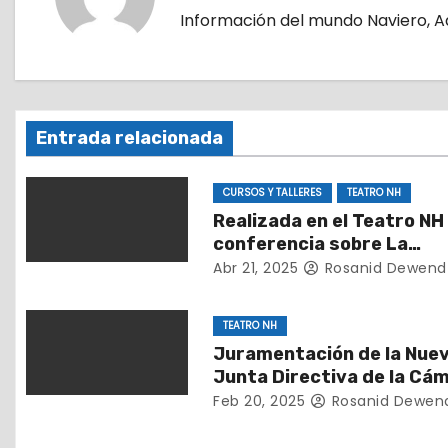
e
Información del mundo Naviero, Ad
g
a
c
Entrada relacionada
i
CURSOS Y TALLERES
TEATRO NH
ó
Realizada en el Teatro NH
conferencia sobre La
n
importancia de detectar 
Abr 21, 2025
Rosanid Dewend
d
tiempo el TEA
TEATRO NH
e
Juramentación de la Nue
e
Junta Directiva de la Cá
Inmobiliaria de Falcón (2
Feb 20, 2025
Rosanid Dewen
n
2027)