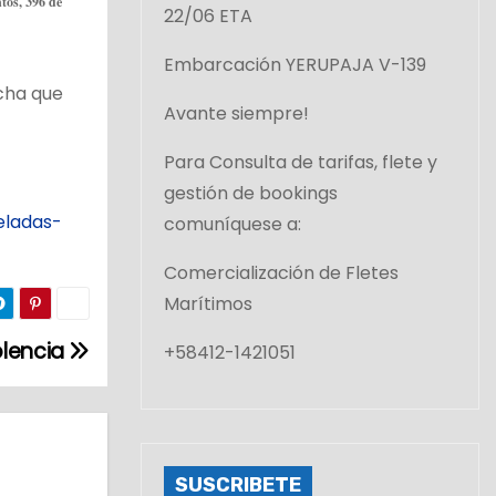
tos, 396 de
22/06 ETA
Embarcación YERUPAJA V-139
cha que
Avante siempre!
Para Consulta de tarifas, flete y
gestión de bookings
eladas-
comuníquese a:
Comercialización de Fletes
Marítimos
lencia
+58412-1421051
SUSCRIBETE