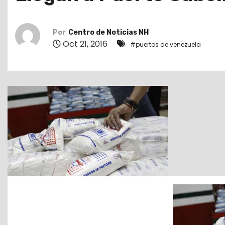
o
Por
Centro de Noticias NH
Oct 21, 2016
#puertos de venezuela