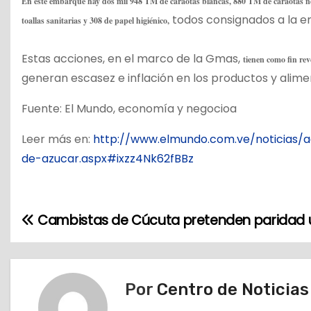
En este embarque hay dos mil 948 TM de caraotas blancas, 880 TM de caraotas neg
todos consignados a la e
toallas sanitarias y 308 de papel higiénico,
Estas acciones, en el marco de la Gmas,
tienen como fin rev
generan escasez e inflación en los productos y alim
Fuente: El Mundo, economía y negocioa
Leer más en:
http://www.elmundo.com.ve/noticias/a
de-azucar.aspx#ixzz4Nk62fBBz
Cambistas de Cúcuta pretenden paridad un
N
a
v
Por
Centro de Noticia