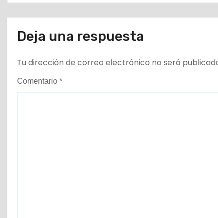
t
r
Deja una respuesta
a
Tu dirección de correo electrónico no será publicad
d
Comentario
*
a
s