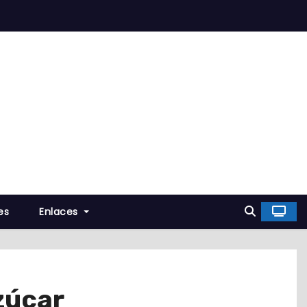
es
Enlaces
zúcar