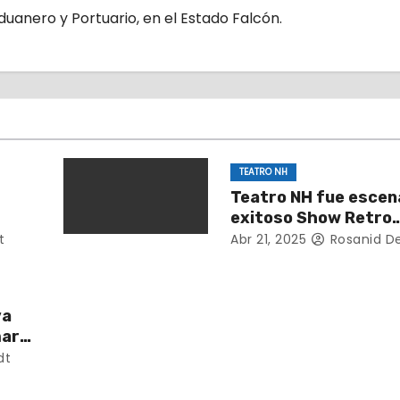
uanero y Portuario, en el Estado Falcón.
TEATRO NH
Teatro NH fue escena
exitoso Show Retro
a
presentado por la F
t
Abr 21, 2025
Rosanid D
Legados Music
va
mara
025-
dt