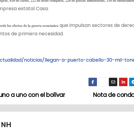
ras, 418 de carne, 222 de leche completa, 220 de pastas alimenticias, 110 de medicamen
mpresa estatal Casa.
que impulsan sectores de dere
ertir los efectos de la guerra económica
entos de primera necesidad.
ctualidad/noticias/llegan-a-puerto-cabello-30-mil-ton
o a uno con el bolívar
Nota de condo
s NH