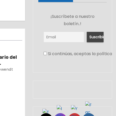
¡Suscríbete a nuestro
boletín..!
Si continúas, aceptas la política 
rio del
undación
ewendt
Set Youtube Channel ID