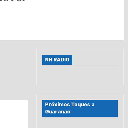
NH RADIO
Próximos Toques a
Guaranao