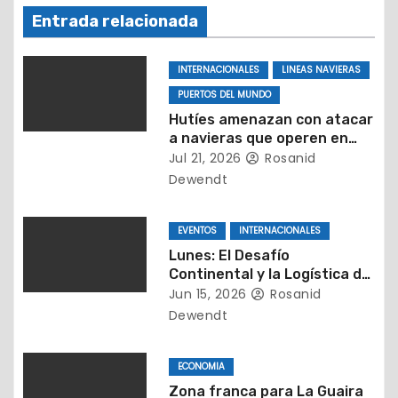
n
Entrada relacionada
d
e
INTERNACIONALES
LINEAS NAVIERAS
PUERTOS DEL MUNDO
e
Hutíes amenazan con atacar
a navieras que operen en
n
puertos de Arabia Saudita
Jul 21, 2026
Rosanid
t
Dewendt
r
EVENTOS
INTERNACIONALES
a
Lunes: El Desafío
Continental y la Logística de
d
Distancias
Jun 15, 2026
Rosanid
Dewendt
a
s
ECONOMIA
Zona franca para La Guaira