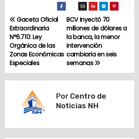
Gaceta Oficial
BCV inyectó 70
N
Extraordinaria
millones de dólares a
a
N°6.710: Ley
la banca, la menor
Orgánica de las
intervención
v
Zonas Económicas
cambiaria en seis
e
Especiales
semanas
g
a
Por
Centro de
c
Noticias NH
i
ó