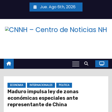
S
Jue. Ago 6th, 2026
a
l
t
a
r
a
l
c
o
n
t
ECONOMIA
INTERNACIONALES
POLITICA
e
Maduro impulsa ley de zonas
n
económicas especiales ante
i
representante de China
d