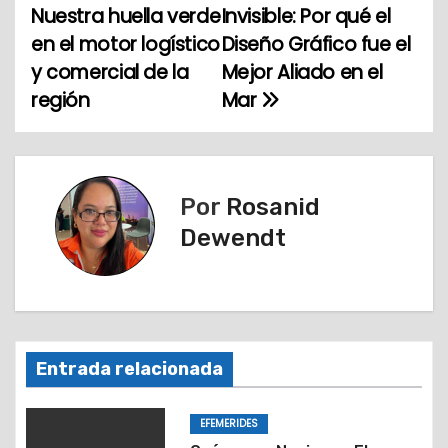
Nuestra huella verde
Invisible: Por qué el
a
en el motor logístico
Diseño Gráfico fue el
y comercial de la
Mejor Aliado en el
v
región
Mar
e
g
a
Por
Rosanid
Dewendt
c
i
ó
n
Entrada relacionada
d
EFEMERIDES