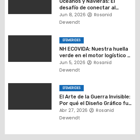
e
Océanos y Navieras: El
desafío de conectar al
e
mundo sin dejar huella.
Jun 8, 2026
Rosanid
Dewendt
n
t
EFEMERIDES
NH ECOVIDA: Nuestra huella
r
verde en el motor logístico y
comercial de la región
Jun 5, 2026
Rosanid
a
Dewendt
d
EFEMERIDES
a
El Arte de la Guerra Invisible:
Por qué el Diseño Gráfico fue
s
el Mejor Aliado en el Mar
Abr 27, 2026
Rosanid
Dewendt