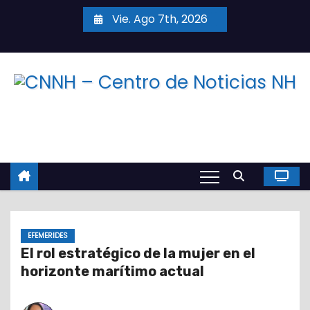
S
Vie. Ago 7th, 2026
a
l
t
a
r
a
l
c
o
n
t
EFEMERIDES
e
El rol estratégico de la mujer en el
n
horizonte marítimo actual
i
d