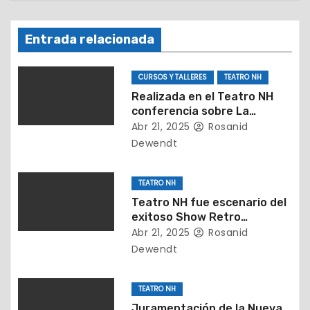
d
e
Entrada relacionada
e
CURSOS Y TALLERES
TEATRO NH
n
Realizada en el Teatro NH
conferencia sobre La
t
importancia de detectar a
Abr 21, 2025
Rosanid
tiempo el TEA
Dewendt
r
a
TEATRO NH
d
Teatro NH fue escenario del
exitoso Show Retro
a
presentado por la Fundación
Abr 21, 2025
Rosanid
Legados Music
Dewendt
s
TEATRO NH
Juramentación de la Nueva