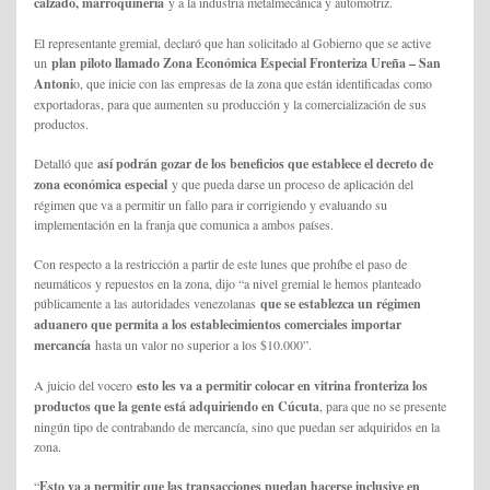
calzado, marroquinería
y a la industria metalmecánica y automotriz.
El representante gremial, declaró que han solicitado al Gobierno que se active
un
plan piloto llamado Zona Económica Especial Fronteriza Ureña – San
Antoni
o, que inicie con las empresas de la zona que están identificadas como
exportadoras, para que aumenten su producción y la comercialización de sus
productos.
Detalló que
así podrán gozar de los beneficios que establece el decreto de
zona económica especial
y que pueda darse un proceso de aplicación del
régimen que va a permitir un fallo para ir corrigiendo y evaluando su
implementación en la franja que comunica a ambos países.
Con respecto a la restricción a partir de este lunes que prohíbe el paso de
neumáticos y repuestos en la zona, dijo “a nivel gremial le hemos planteado
públicamente a las autoridades venezolanas
que se establezca un régimen
aduanero que permita a los establecimientos comerciales importar
mercancía
hasta un valor no superior a los $10.000”.
A juicio del vocero
esto les va a permitir colocar en vitrina fronteriza los
productos que la gente está adquiriendo en Cúcuta
, para que no se presente
ningún tipo de contrabando de mercancía, sino que puedan ser adquiridos en la
zona.
“
Esto va a permitir que las transacciones puedan hacerse inclusive en