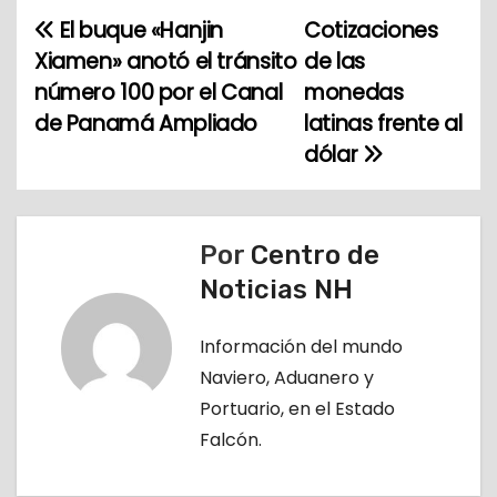
El buque «Hanjin
Cotizaciones
N
Xiamen» anotó el tránsito
de las
a
número 100 por el Canal
monedas
de Panamá Ampliado
latinas frente al
v
dólar
e
g
Por
Centro de
a
Noticias NH
c
Información del mundo
i
Naviero, Aduanero y
ó
Portuario, en el Estado
Falcón.
n