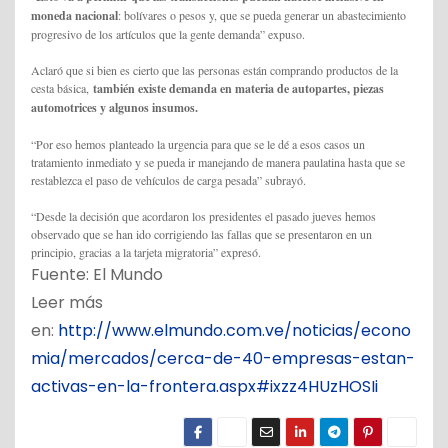
moneda nacional
: bolívares o pesos y, que se pueda generar un abastecimiento
progresivo de los artículos que la gente demanda” expuso.
Aclaró que si bien es cierto que las personas están comprando productos de la
cesta básica,
también existe demanda en materia de autopartes, piezas
automotrices y algunos insumos.
“Por eso hemos planteado la urgencia para que se le dé a esos casos un
tratamiento inmediato y se pueda ir manejando de manera paulatina hasta que se
restablezca el paso de vehículos de carga pesada” subrayó.
“Desde la decisión que acordaron los presidentes el pasado jueves hemos
observado que se han ido corrigiendo las fallas que se presentaron en un
principio, gracias a la tarjeta migratoria” expresó.
Fuente: El Mundo
Leer más
en:
http://www.elmundo.com.ve/noticias/econo
mia/mercados/cerca-de-40-empresas-estan-
activas-en-la-frontera.aspx#ixzz4HUzHOSIi