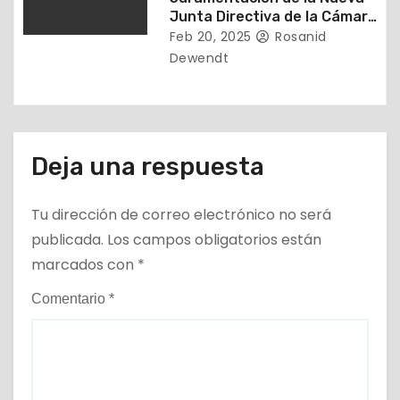
Junta Directiva de la Cámara
Inmobiliaria de Falcón (2025-
Feb 20, 2025
Rosanid
2027)
Dewendt
Deja una respuesta
Tu dirección de correo electrónico no será
publicada.
Los campos obligatorios están
marcados con
*
Comentario
*