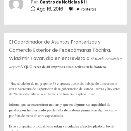
Por
Centro de Noticias NH
o
Ago 16, 2016
#Fronteras
El Coordinador de Asuntos Fronterizos y
Comercio Exterior de Fedecámaras Táchira,
Wladimir Tovar, dijo en entrevista a
El Mundo Economía y
s que
.
Negocio
cerca de 40 empresas están activas en la frontera
“Hay alrededor de un grupo de 38 empresas que están trabajando directamente
con la Secretaría de Exportación de la gobernación del estado Táchira y hay cerca
de 20 que están ubicadas en la zona de frontera” explicó Tovar.
Informó que
se encuentran activas y que en algunas su capacidad de
producción ha mermado por la falta de materia prima
o en algunos casos
por falta de mano de obra especializada.
Estas compañías principalmente
están vinculadas al sector plástico, textil,