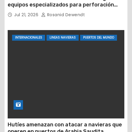
equipos especializados para perforación
petrolera
Jul 21, 2026
Rosanid Dewendt
INTERNACIONALES
LINEAS NAVIERAS
PUERTOS DEL MUNDO
Hutíes amenazan con atacar a navieras que
operen en puertos de Arabia Saudita