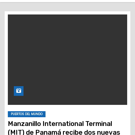
o
PUERTOS DEL MUNDO
Manzanillo International Terminal
(MIT) de Panamá recibe dos nuevas