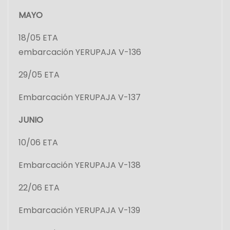
d
MAYO
e
18/05 ETA
e
embarcación YERUPAJA V-136
n
29/05 ETA
t
Embarcación YERUPAJA V-137
r
JUNIO
a
10/06 ETA
d
Embarcación YERUPAJA V-138
a
22/06 ETA
s
Embarcación YERUPAJA V-139