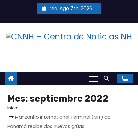
S
Vie. Ago 7th, 2026
a
l
t
a
r
a
l
c
o
n
Mes:
septiembre 2022
t
e
Inicio
n
Manzanillo International Terminal (MIT) de
i
Panamá recibe dos nuevas grúas
d