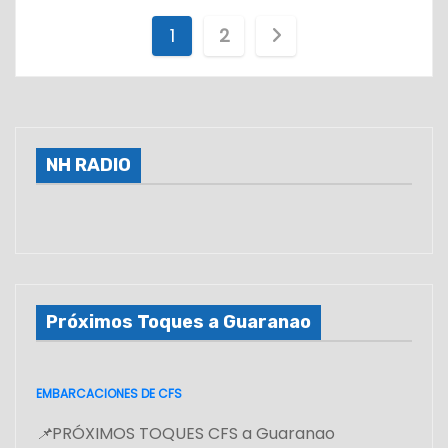
P
1
2
a
g
i
NH RADIO
n
a
c
Próximos Toques a Guaranao
i
ó
EMBARCACIONES DE CFS
n
📌
PRÓXIMOS TOQUES CFS a Guaranao