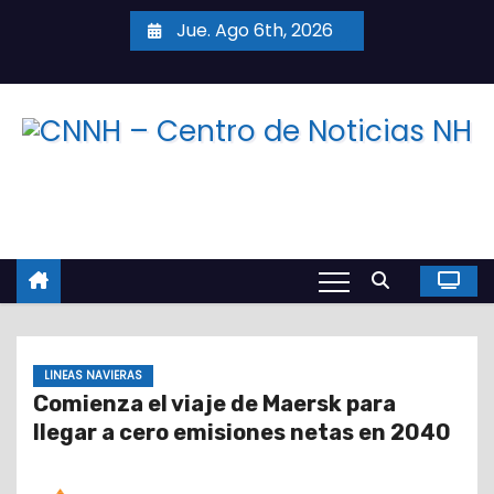
S
Jue. Ago 6th, 2026
a
l
t
a
r
a
l
c
o
n
t
LINEAS NAVIERAS
e
Comienza el viaje de Maersk para
n
llegar a cero emisiones netas en 2040
i
d