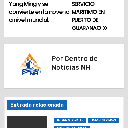
a
Yang Ming y se
SERVICIO
convierte en la novena
MARÍTIMO EN
v
a nivel mundial.
PUERTO DE
e
GUARANAO
g
a
Por
Centro de
c
Noticias NH
i
ó
n
Entrada relacionada
d
e
INTERNACIONALES
LINEAS NAVIERAS