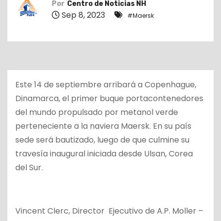
Por
Centro de Noticias NH
o
Sep 8, 2023
#Maersk
Este 14 de septiembre arribará a Copenhague,
Dinamarca, el primer buque portacontenedores
del mundo propulsado por metanol verde
perteneciente a la naviera Maersk. En su país
sede será bautizado, luego de que culmine su
travesía inaugural iniciada desde Ulsan, Corea
del Sur.
Vincent Clerc, Director Ejecutivo de A.P. Moller –