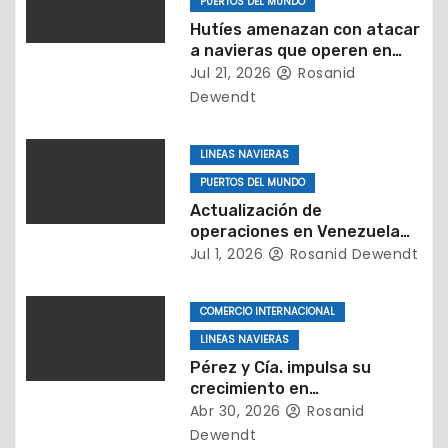
PUERTOS DEL MUNDO
e
Hutíes amenazan con atacar
a navieras que operen en
n
puertos de Arabia Saudita
Jul 21, 2026
Rosanid
t
Dewendt
r
LINEAS NAVIERAS
a
PUERTOS DEL MUNDO
Actualización de
d
operaciones en Venezuela
tras el impacto del
Jul 1, 2026
Rosanid Dewendt
a
terremoto
s
COMERCIO INTERNACIONAL
LINEAS NAVIERAS
Pérez y Cía. impulsa su
crecimiento en
Latinoamérica con una
Abr 30, 2026
Rosanid
nueva oficina en Venezuela
Dewendt