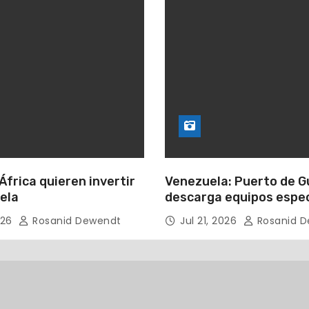
África quieren invertir
Venezuela: Puerto de 
ela
descarga equipos espec
para perforación petro
026
Rosanid Dewendt
Jul 21, 2026
Rosanid D