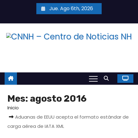
S
Jue. Ago 6th, 2026
a
l
t
a
r
a
l
c
o
n
Mes:
agosto 2016
t
e
Inicio
n
Aduanas de EEUU acepta el formato estándar de
i
carga aérea de IATA XML
d