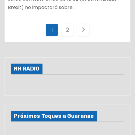
Brexit) no impactará sobre…
P
1
2
a
g
i
NH RADIO
n
a
c
Próximos Toques a Guaranao
i
ó