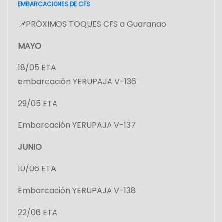
EMBARCACIONES DE CFS
n
📌
PRÓXIMOS TOQUES CFS a Guaranao
d
MAYO
e
18/05 ETA
e
embarcación YERUPAJA V-136
n
29/05 ETA
t
Embarcación YERUPAJA V-137
r
JUNIO
a
10/06 ETA
d
Embarcación YERUPAJA V-138
a
22/06 ETA