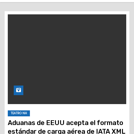
o
TEATRO NH
Aduanas de EEUU acepta el formato
estándar de carga aérea de IATA XML