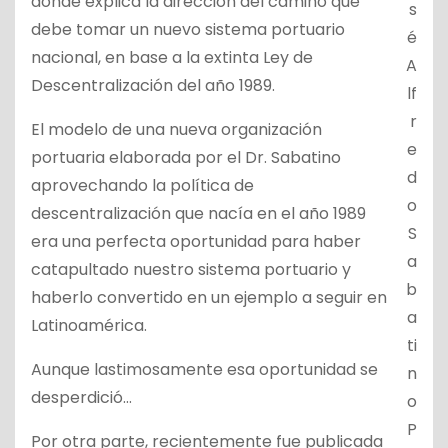
donde explica la dirección del camino que
s
debe tomar un nuevo sistema portuario
é
nacional, en base a la extinta Ley de
A
Descentralización del año 1989.
lf
r
El modelo de una nueva organización
e
portuaria elaborada por el Dr. Sabatino
d
aprovechando la política de
o
descentralización que nacía en el año 1989
S
era una perfecta oportunidad para haber
a
catapultado nuestro sistema portuario y
b
haberlo convertido en un ejemplo a seguir en
a
Latinoamérica.
ti
Aunque lastimosamente esa oportunidad se
n
desperdició…
o
P
Por otra parte, recientemente fue publicada