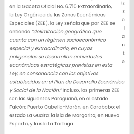
iz
en la
Gaceta Oficial No. 6.710 Extraordinario,
z
la Ley Orgánica de las Zonas Económicas
o
Especiales
(ZEE), la Ley señala que por ZEE se
l
entiende
“delimitación geográfica que
a
cuenta con un régimen socioeconómico
n
especial y extraordinario, en cuyas
t
poligonales se desarrollan actividades
e
económicas estratégicas previstas en esta
Ley, en consonancia con los objetivos
establecidos en el Plan de Desarrollo Económico
y Social de la Nación.”
Incluso, las primeras ZEE
son las siguientes Paraguaná, en el estado
Falcón; Puerto Cabello-Morón, en Carabobo; el
estado La Guaira; la isla de Margarita, en Nueva
Esparta, y la isla La Tortuga.